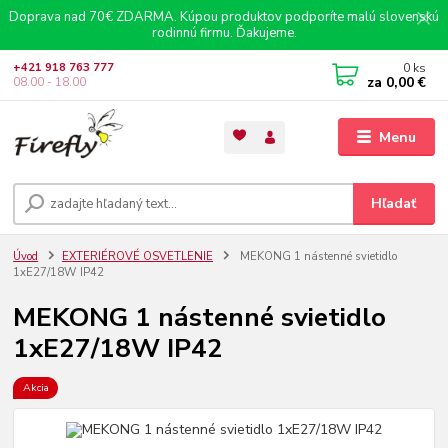
Doprava nad 70€ ZDARMA. Kúpou produktov podporíte malú slovenskú
rodinnú firmu. Ďakujeme.
0
ks
+421 918 763 777
za
0,00 €
08.00 - 18.00
Menu
Hľadať
Úvod
EXTERIÉROVÉ OSVETLENIE
MEKONG 1 nástenné svietidlo
1xE27/18W IP42
MEKONG 1 nástenné svietidlo
1xE27/18W IP42
Akcia