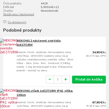
Číslo produktu:
4418
EAN kód:
5,90314E+12
Značka:
Nowodvorski
Strážiť cenu / dostupnosť
Do obľúbených
Podobné produkty
MEKONG 2 nástenné svietidlo
2xE27/18W
materiál: hliník, sklofarba: čiernasvetelný zdroj:
34,90 €
/
ks
2xE27/max. 18W/230V (svetelný zdroj nie je
28,37 €
bez DPH
súčasťou svietidla)rozmery svietidla: výška - 30cm,
hĺbka - 16cm, šírka - 8cm, hmotnosť: 0,940kg
(netto), 1,1kg (brutto)stupeň krytia: IP42použitie:
exteriér - montáž na stenu.
Pridať do košíka
MEKONG stĺpik 1xE27/18W IP42, výška:
100cm
materiál: hliník, sklofarba: čiernasvetelný zdroj:
97,90 €
/
ks
1xE27/max. 18W/230V (svetelný zdroj nie je
79,59 €
bez DPH