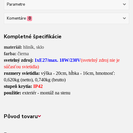
Parametre
Komentáre
0
Kompletné špecifikácie
materiál:
hliník, sklo
farba:
čierna
svetelný zdroj:
1xE27/max. 18W/230V
(svetelný zdroj nie je
súčasťou svietidla)
rozmery svietidla:
výška - 20cm, hĺbka - 16cm, hmotnosť:
0,620kg (netto), 0,740kg (brutto)
stupeň krytia:
IP42
použitie:
exteriér - montáž na stenu
Pôvod tovaru