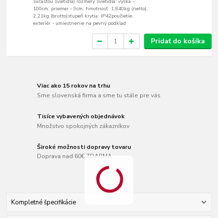
súčasťou svietidla) rozmery svietidla: výška -
100cm, priemer - 9cm, hmotnosť: 1,840kg (netto),
2,21kg (brutto)stupeň krytia: IP42použietie:
exteriér - umiestnenie na pevný podklad
Pridať do košíka
Viac ako 15 rokov na trhu
Sme slovenská firma a sme tu stále pre vás
Tisíce vybavených objednávok
Množstvo spokojných zákazníkov
Široké možnosti dopravy tovaru
Doprava nad 60€ ZDARMA
Kompletné špecifikácie