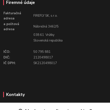
Firemné údaje
Fakturačná
FIREFLY SK, s.r.o.
adresa
a poštová
Nábrežná 3462/5
adresa
038 61 Vrútky
Slovenská republika
IČO:
50 795 881
DIČ:
2120498017
IČ DPH:
SK2120498017
Kontakty