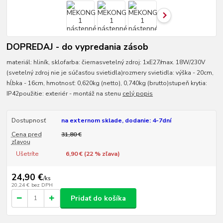
DOPREDAJ - do vypredania zásob
materiál: hliník, sklofarba: čiernasvetelný zdroj: 1xE27/max. 18W/230V
(svetelný zdroj nie je súčasťou svietidla)rozmery svietidla: výška - 20cm,
hĺbka - 16cm, hmotnosť: 0,620kg (netto), 0,740kg (brutto)stupeň krytia:
IP42použitie: exteriér - montáž na stenu
celý popis
Dostupnosť
na externom sklade, dodanie: 4-7dní
Cena pred
31,80 €
zľavou
Ušetríte
6,90 € (
22
% zľava)
24,90 €
/
ks
20,24 €
bez DPH
Pridať do košíka