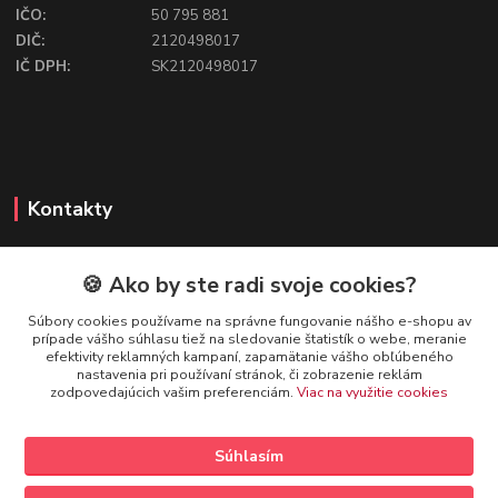
IČO:
50 795 881
DIČ:
2120498017
IČ DPH:
SK2120498017
Kontakty
🍪 Ako by ste radi svoje cookies?
FIREFLY SHOP
Súbory cookies používame na správne fungovanie nášho e-shopu av
prípade vášho súhlasu tiež na sledovanie štatistík o webe, meranie
Mgr. Ivana Kirschnerová
efektivity reklamných kampaní, zapamätanie vášho obľúbeného
+421 918 763 777
nastavenia pri používaní stránok, či zobrazenie reklám
zodpovedajúcich vašim preferenciám.
Viac na využitie cookies
info@fireflyshop.sk
Súhlasím