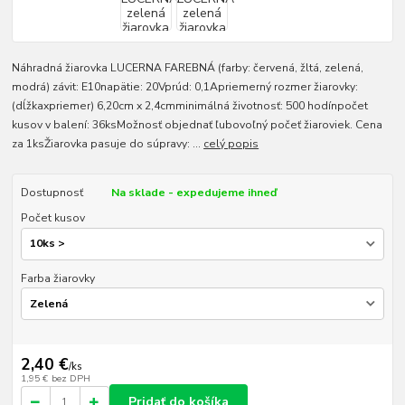
Náhradná žiarovka LUCERNA FAREBNÁ (farby: červená, žltá, zelená,
modrá) závit: E10napätie: 20Vprúd: 0,1Apriemerný rozmer žiarovky:
(dĺžkaxpriemer) 6,20cm x 2,4cmminimálná životnosť: 500 hodínpočet
kusov v balení: 36ksMožnosť objednať ľubovoľný počeť žiaroviek. Cena
za 1ksŽiarovka pasuje do súpravy: ...
celý popis
Dostupnosť
Na sklade - expedujeme ihneď
Počet kusov
Farba žiarovky
2,40 €
/
ks
1,95 €
bez DPH
Pridať do košíka