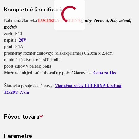
Kompletné špecifikácie
Náhradná žiarovka
LUCERNA FAREBNÁ
(farby: červená, žltá, zelená,
modrá)
závit: E10
napätie:
20V
prúd: 0,1A
priemerný rozmer žiarovky: (dĺžkaxpriemer) 6,20cm x 2,4cm
minimálná životnosť: 500 hodín
počet kusov v balení:
36ks
Možnosť objednať ľubovoľný počeť žiaroviek.
Cena za 1ks
Žiarovka pasuje do súpravy:
Vianočná reťaz LUCERNA farebná
12x20V, 7,7m
Pôvod tovaru
Parametre