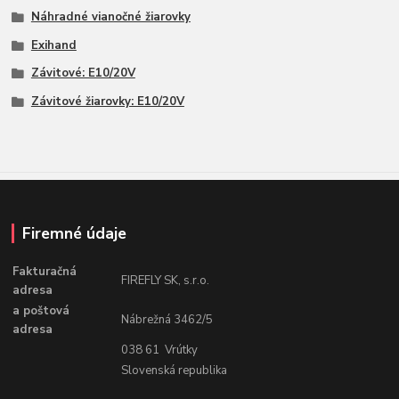
Náhradné vianočné žiarovky
Exihand
Závitové: E10/20V
Závitové žiarovky: E10/20V
Firemné údaje
Fakturačná
FIREFLY SK, s.r.o.
adresa
a poštová
Nábrežná 3462/5
adresa
038 61 Vrútky
Slovenská republika