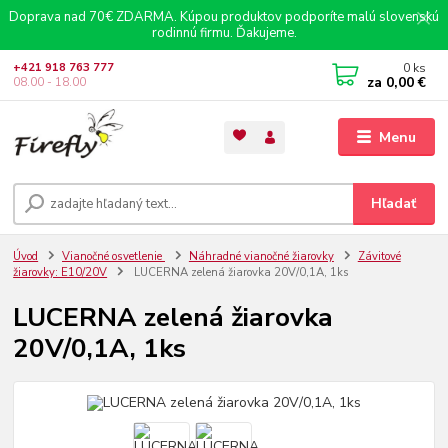
Doprava nad 70€ ZDARMA. Kúpou produktov podporíte malú slovenskú
rodinnú firmu. Ďakujeme.
0
ks
+421 918 763 777
za
0,00 €
08.00 - 18.00
Menu
Hľadať
Úvod
Vianočné osvetlenie
Náhradné vianočné žiarovky
Závitové
žiarovky: E10/20V
LUCERNA zelená žiarovka 20V/0,1A, 1ks
LUCERNA zelená žiarovka
20V/0,1A, 1ks