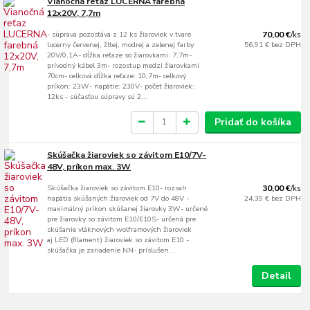
Vianočná reťaz LUCERNA farebná
12x20V, 7,7m
- súprava pozostáva z 12 ks žiaroviek v tvare
70,00 €
/
ks
lucerny červenej, žltej, modrej a zelenej farby
56,91 €
bez DPH
20V/0,1A- dĺžka reťaze so žiarovkami: 7,7m-
prívodný kábel 3m- rozostup medzi žiarovkami
70cm- celková dĺžka reťaze: 10,7m- celkový
príkon: 23W- napätie: 230V- počet žiaroviek:
12ks - súčasťou súpravy sú 2...
Pridať do košíka
Skúšačka žiaroviek so závitom E10/7V-
48V, príkon max. 3W
Skúšačka žiaroviek so závitom E10- rozsah
30,00 €
/
ks
napätia skúšaných žiaroviek od 7V do 48V -
24,39 €
bez DPH
maximálný príkon skúšanej žiarovky 3W- určené
pre žiarovky so závitom E10/E10S- určená pre
skúšanie vláknových wolframových žiaroviek
aj LED (filament) žiaroviek so závitom E10 -
skúšačka je zariadenie NN- príslušen...
Detail