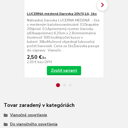
LUCERNA medená žiarovka 20V/0,1A, 1ks
LUCERNA čír
Náhradná žiarovka LUCERNA MEDENÁ - číra
Náhradná žia
s medeným balotinovanímzávit: E10napätie:
bielym balot
20Vprúd: 0,1Apriemerný rozmer žiarovky:
20Vprúd: 0,1
(dĺžkaxpriemer) 6,20cm x 2,8cmminimálná
(dĺžkaxpriem
životnosť: 500 hodínpočet kusov v
životnosť: 5
balení: 36ksMožnosť objednať ľubovoľný
balení: 36k
počeť žiaroviek. Cena za 1ksŽiarovka pasuje
počeť žiarov
do súpravy: Vianočn...
do súpravy: V
2,50 €
2,50 €
/
ks
/
ks
2,03 €
bez DPH
2,03 €
bez D
Zvoliť variant
Tovar zaradený v kategóriách
Vianočné osvetlenie
Do vianočného osvetlenia