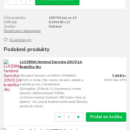
Číslo produktu:
169700.bal.ze.10
EAN kód:
8,59419E+12
Značka:
Exihand
Strážiť cenu / dostupnosť
Do obľúbených
Podobné produkty
LUCERNA farebná žiarovka 20V/0,1A
krabička 3ks
Náhradná žiarovka LUCERNA FAREBNÁ
7,20 €
/
ks
20V/0,1A farby: žltá, modrá, červená, zelená (v
5,85 €
bez DPH
krabičke je mix 3 farieb)závit:
E10napätie: 20Vprúd: 0,1Apriemerný rozmer
žiarovky: (dĺžkaxpriemer) 5,85cm
x1,3cmminimálná životnosť: 500 hodín Cena za
balenie - 3ks (rôzne farebné kombinácie) Žiarovky
pasujú do súprav...
Pridať do košíka