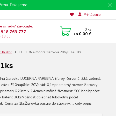
irmu. Ďakujeme.
Prihlásenie
e si rady? Zavolajte.
0
ks
 918 763 777
za
0,00 €
- 18.00
 E10/20V
LUCERNA modrá žiarovka 20V/0,1A, 1ks
 1ks
ná žiarovka LUCERNA FAREBNÁ (farby: červená, žltá, zelená,
 závit: E10napätie: 20Vprúd: 0,1Apriemerný rozmer žiarovky:
xpriemer) 6,20cm x 2,4cmminimálná životnosť: 500 hodínpočet
v balení: 36ksMožnosť objednať ľubovoľný počeť
iek. Cena za 1ksŽiarovka pasuje do súpravy: ...
celý popis