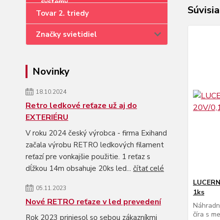
Súvisia
Tovar 2. triedy
Značky svietidiel
Novinky
18.10.2024
Retro ledkové reťaze už aj do
EXTERIÉRU
V roku 2024 český výrobca - firma Exihand
začala výrobu RETRO ledkových filament
reťazí pre vonkajšie použitie. 1 reťaz s
dĺžkou 14m obsahuje 20ks led...
čítať celé
LUCERNA
05.11.2023
1ks
Nové RETRO reťaze v led prevedení
Náhradn
číra s m
Rok 2023 priniesol so sebou zákazníkmi