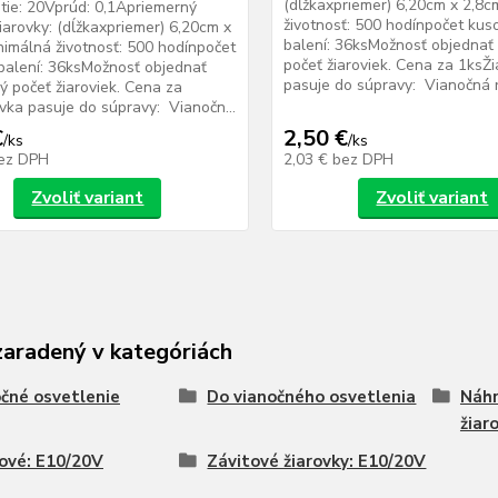
(dĺžkaxpriemer) 6,20cm x 2,8
ie: 20Vprúd: 0,1Apriemerný
životnosť: 500 hodínpočet kus
iarovky: (dĺžkaxpriemer) 6,20cm x
balení: 36ksMožnosť objednať
imálná životnosť: 500 hodínpočet
počeť žiaroviek. Cena za 1ksŽ
balení: 36ksMožnosť objednať
pasuje do súpravy: Vianočná r.
ý počeť žiaroviek. Cena za
vka pasuje do súpravy: Vianočn...
€
2,50 €
/
ks
/
ks
ez DPH
2,03 €
bez DPH
Zvoliť variant
Zvoliť variant
zaradený v kategóriách
čné osvetlenie
Do vianočného osvetlenia
Náhr
žiar
ové: E10/20V
Závitové žiarovky: E10/20V