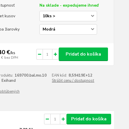
tupnosť
Na sklade - expedujeme ihneď
et kusov
ba žiarovky
40 €
/
ks
Pridať do košíka
 €
bez DPH
roduktu:
169700.bal.mo.10
EAN kód:
8,59419E+12
Exihand
Strážiť cenu / dostupnosť
obľúbených
Pridať do košíka