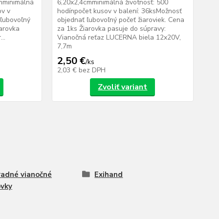
cmminimálná
6,20x2,4cmminimálná životnosť: 500
ov v
hodínpočet kusov v balení: 36ksMožnosť
 ľubovoľný
objednať ľubovoľný počeť žiaroviek. Cena
iarovka
za 1ks Žiarovka pasuje do súpravy:
..
Vianočná reťaz LUCERNA biela 12x20V,
7,7m
2,50 €
/
ks
2,03 €
bez DPH
Zvoliť variant
adné vianočné
Exihand
ovky