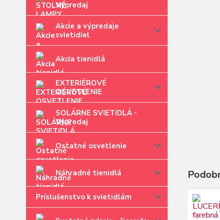
Výpredaj
Akcie a výpredaje
svietidiel
Akcia tienidlá
EXTERIÉROVÉ
OSVETLENIE
SOLÁRNE SVIETIDLÁ -
Výpredaj
Ostatné osvetlenie
Náhradné tienidlá
Podobn
Príslušenstvo k svietidlám