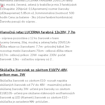
Náhradná žiarovka LUCERNA FAREBNÁ 20V/0,1A farby:
žltá, modrá, červená, zelená (v krabičke je mix 3 farieb)závit:
E10napätie: 20Vprúd: 0,1Apriemerný rozmer žiarovky:
(dĺžkaxpriemer) 5,85cm x1,3cmminimálná životnosť: 500
hodín Cena za balenie - 3ks (rôzne farebné kombinácie)
Žiarovky pasujú do súprav...
Vianočná reťaz LUCERNA farebná 12x20V, 7,7m
- súprava pozostáva z 12 ks žiaroviek v tvare
lucerny červenej, žltej, modrej a zelenej farby 20V/0,1A-
dĺžka reťaze so žiarovkami: 7,7m- prívodný kábel 3m-
rozostup medzi žiarovkami 70cm- celková dĺžka reťaze:
10,7m- celkový príkon: 23W- napätie: 230V- počet
žiaroviek: 12ks - súčasťou súpravy sú 2...
Skúšačka žiaroviek so závitom E10/7V-48V,
príkon max. 3W
Skúšačka žiaroviek so závitom E10- rozsah napätia
skúšaných žiaroviek od 7V do 48V - maximálný príkon
skúšanej žiarovky 3W- určené pre žiarovky so závitom
E10/E10S- určená pre skúšanie vláknových wolframových
žiaroviek aj LED (filament) žiaroviek so závitom E10 -
skúšačka je zariadenie NN- príslušen...