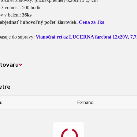
 rozmer žiarovky: (dĺžkaxpriemer) 6,20cm x 2,4cm
 životnosť: 500 hodín
v v balení:
36ks
objednať ľubovoľný počeť žiaroviek.
Cena za 1ks
pasuje do súpravy:
Vianočná reťaz LUCERNA farebná 12x20V, 7,
tovaru
etre
a
Exihand