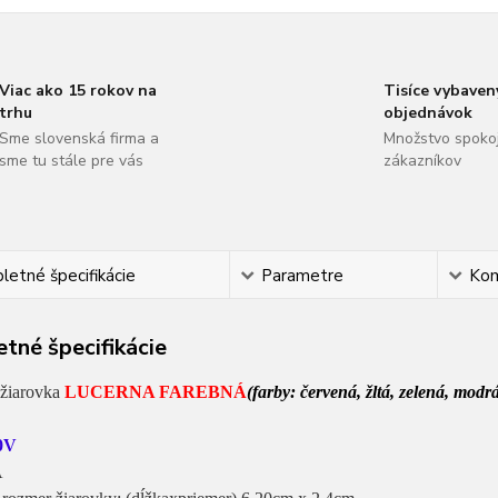
Viac ako 15 rokov na
Tisíce vybaven
trhu
objednávok
Sme slovenská firma a
Množstvo spoko
sme tu stále pre vás
zákazníkov
etné špecifikácie
Parametre
Ko
tné špecifikácie
žiarovka
LUCERNA FAREBNÁ
(farby: červená, žltá, zelená, modr
0V
A