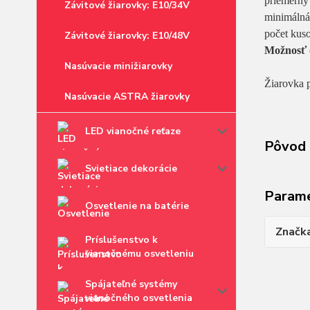
priemerný
Závitové žiarovky: E10/34V
minimálná
počet kuso
Závitové žiarovky: E10/48V
Možnosť 
Nasúvacie minižiarovky
Žiarovka 
Nasúvacie ASTRA žiarovky
LED vianočné reťaze
Pôvod 
Svietiace dekorácie
Param
Osvetlenie na batérie
Značk
Príslušenstvo k
vianočnému osvetleniu
Spájateľné systémy
vianočného osvetlenia