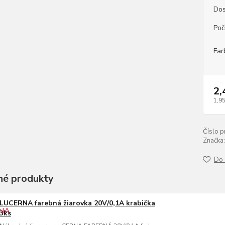
Dos
Poč
Far
2,
1,95
Číslo p
Značka:
Do 
é produkty
LUCERNA farebná žiarovka 20V/0,1A krabička
3ks