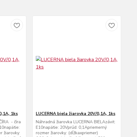
0,1A, 1ks
LUCERNA biela žiarovka 20V/0,1A, 1ks
ÍRA - číra
Náhradná žiarovka LUCERNA BIELAzávit:
10napätie:
E10napätie: 20Vprúd: 0,1Apriemerný
 žiarovky:
rozmer žiarovky: (dĺžkaxpriemer)