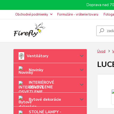
Doprava nad 70
Obchodné podmienky
Formuláre - vrátenie tovaru
Fotoga
Úvod
V
Ventilátory
LUCE
Novinky
INTERIÉROVÉ
OSVETLENIE
Bytové dekorácie
STOLNÉ LAMPY -