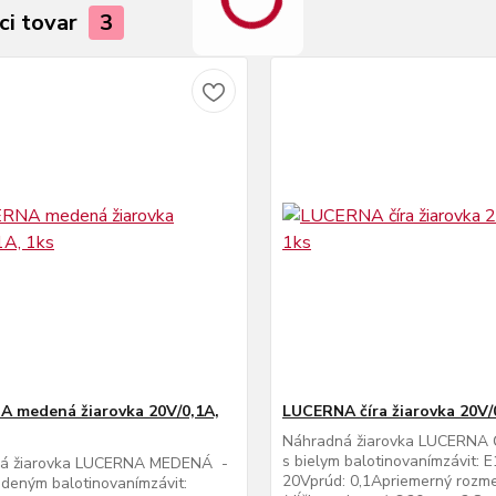
ci tovar
3
 medená žiarovka 20V/0,1A,
LUCERNA číra žiarovka 20V/
Náhradná žiarovka LUCERNA Č
s bielym balotinovanímzávit: E
á žiarovka LUCERNA MEDENÁ -
20Vprúd: 0,1Apriemerný rozmer
edeným balotinovanímzávit: