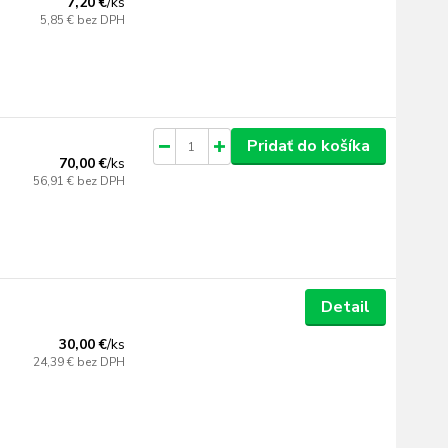
7,20 €
/
ks
5,85 €
bez DPH
Pridať do košíka
70,00 €
/
ks
56,91 €
bez DPH
Detail
30,00 €
/
ks
24,39 €
bez DPH