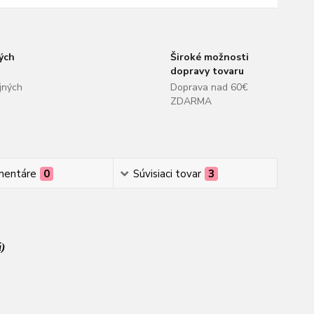
ých
Široké možnosti
dopravy tovaru
jných
Doprava nad 60€
ZDARMA
mentáre
0
Súvisiaci tovar
3
á)