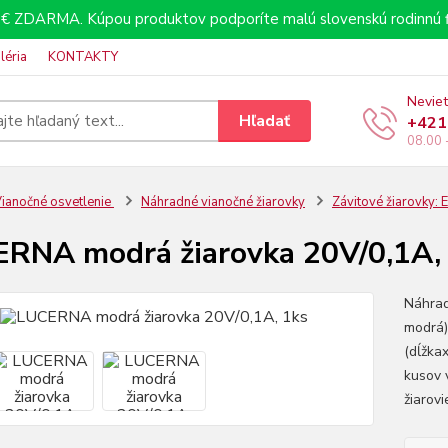
€ ZDARMA. Kúpou produktov podporíte malú slovenskú rodinnú f
léria
KONTAKTY
Neviet
Hľadať
+421
08.00 
ianočné osvetlenie
Náhradné vianočné žiarovky
Závitové žiarovky:
RNA modrá žiarovka 20V/0,1A,
Náhrad
modrá)
(dĺžka
kusov 
žiarov