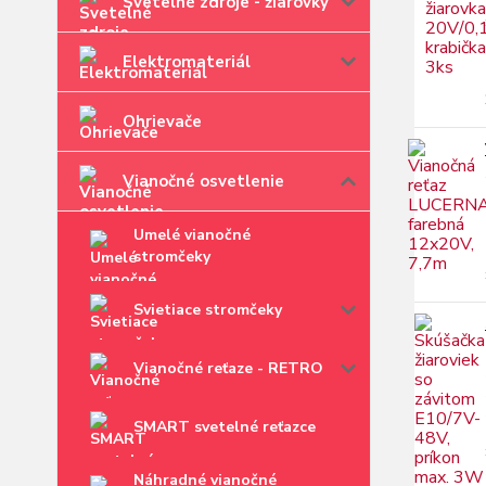
Svetelné zdroje - žiarovky
Elektromateriál
Ohrievače
Vianočné osvetlenie
Umelé vianočné
stromčeky
Svietiace stromčeky
Vianočné reťaze - RETRO
SMART svetelné reťazce
Náhradné vianočné