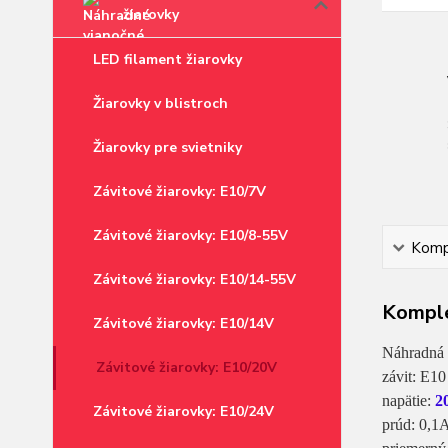
žiarovky
LED filament žiarovky
Žiarovky v blistroch
Žiarovky pre svietniky
Závitové žiarovky: E10/7V
Závitové žiarovky: E10/8-55V
Kompl
Závitové žiarovky: E10/14-55V
Komple
Závitové žiarovky: E10/14V
Náhradná 
Závitové žiarovky: E10/20V
závit: E10
napätie:
2
Závitové žiarovky: E10/24V
prúd: 0,1