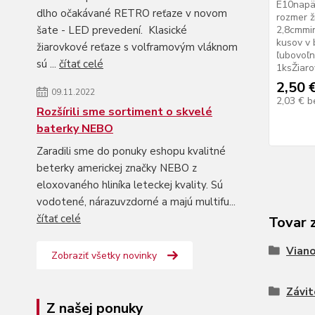
E10napät
dlho očakávané RETRO reťaze v novom
rozmer ž
šate - LED prevedení. Klasické
2,8cmmin
kusov v 
žiarovkové reťaze s volframovým vláknom
ľubovoľn
sú ...
čítať celé
1ksŽiaro
2,50 
09.11.2022
2,03 €
b
Rozšírili sme sortiment o skvelé
baterky NEBO
Zaradili sme do ponuky eshopu kvalitné
beterky americkej značky NEBO z
eloxovaného hliníka leteckej kvality. Sú
vodotené, nárazuvzdorné a majú multifu...
čítať celé
Tovar 
Viano
Zobraziť všetky novinky
Závit
Z našej ponuky