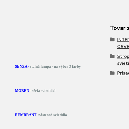
Tovar 
INTE
OSVE
Strop
sviet
SENZA -
stolná lampa - na výber 3 farby
Prisa
MOREN -
séria svietidiel
REMBRANT-
nástenné svietidlo