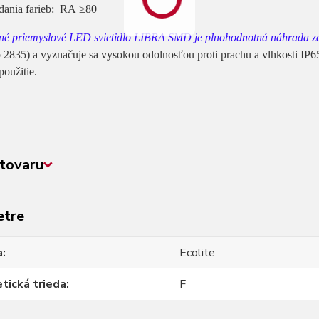
odania farieb: RA ≥80
né priemyslové LED svietidlo LIBRA SMD je plnohodnotná náhrada za 
835) a vyznačuje sa vysokou odolnosťou proti prachu a vlhkosti IP65.
použitie.
tovaru
etre
a
Ecolite
tická trieda
F