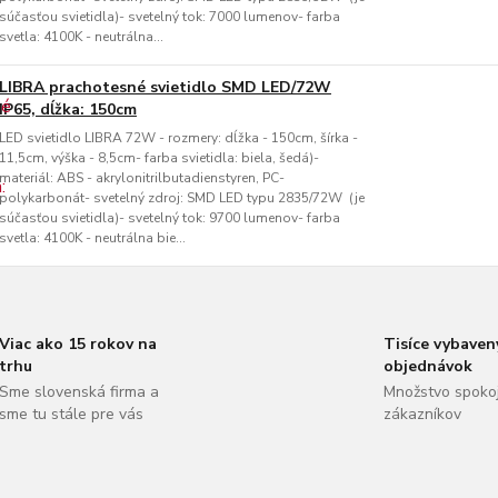
súčasťou svietidla)- svetelný tok: 7000 lumenov- farba
svetla: 4100K - neutrálna...
LIBRA prachotesné svietidlo SMD LED/72W
IP65, dĺžka: 150cm
LED svietidlo LIBRA 72W - rozmery: dĺžka - 150cm, šírka -
11,5cm, výška - 8,5cm- farba svietidla: biela, šedá)-
materiál: ABS - akrylonitrilbutadienstyren, PC-
polykarbonát- svetelný zdroj: SMD LED typu 2835/72W (je
súčasťou svietidla)- svetelný tok: 9700 lumenov- farba
svetla: 4100K - neutrálna bie...
Viac ako 15 rokov na
Tisíce vybaven
trhu
objednávok
Sme slovenská firma a
Množstvo spoko
sme tu stále pre vás
zákazníkov