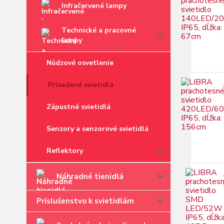
Infračervené lampy
Technické a pracovné
lampy
Núdzové osvetlenie
Prisadené svietidlá
Zápustné svietidlá
Senzory a senzorové svietidlá
Reflektory
Náhradné tienidlá
Príslušenstvo k svietidlám