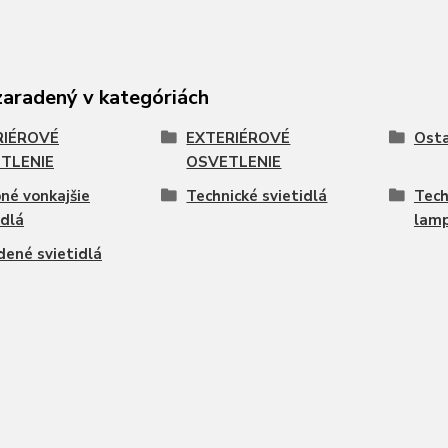
zaradený v kategóriách
RIÉROVÉ
EXTERIÉROVÉ
Osta
TLENIE
OSVETLENIE
né vonkajšie
Technické svietidlá
Tech
idlá
lam
dené svietidlá