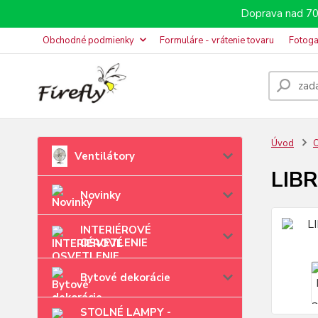
Doprava nad 70
Obchodné podmienky
Formuláre - vrátenie tovaru
Fotoga
Úvod
O
Ventilátory
LIBR
Novinky
INTERIÉROVÉ
OSVETLENIE
Bytové dekorácie
STOLNÉ LAMPY -