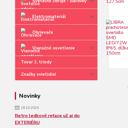
Svetelné zdroje - žiarovky
Elektromateriál
Ohrievače
Vianočné osvetlenie
Tovar 2. triedy
Značky svietidiel
Novinky
18.10.2024
Retro ledkové reťaze už aj do
EXTERIÉRU