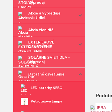
Výpredaj
Akcie a výpredaje
svietidiel
Akcia tienidlá
EXTERIÉROVÉ
OSVETLENIE
SOLÁRNE SVIETIDLÁ -
Výpredaj
Ostatné osvetlenie
LED baterky NEBO
Podobn
Petrolejové lampy