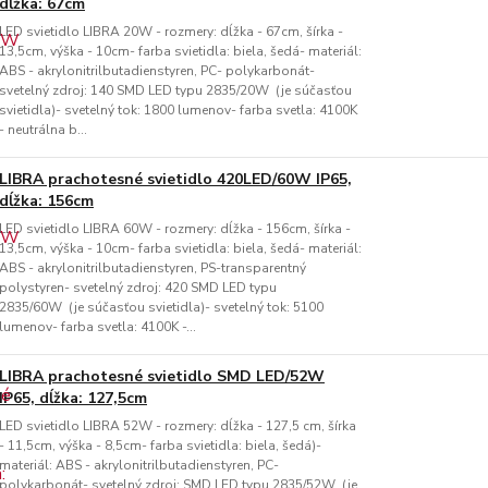
dĺžka: 67cm
LED svietidlo LIBRA 20W - rozmery: dĺžka - 67cm, šírka -
13,5cm, výška - 10cm- farba svietidla: biela, šedá- materiál:
ABS - akrylonitrilbutadienstyren, PC- polykarbonát-
svetelný zdroj: 140 SMD LED typu 2835/20W (je súčasťou
svietidla)- svetelný tok: 1800 lumenov- farba svetla: 4100K
- neutrálna b...
LIBRA prachotesné svietidlo 420LED/60W IP65,
dĺžka: 156cm
LED svietidlo LIBRA 60W - rozmery: dĺžka - 156cm, šírka -
13,5cm, výška - 10cm- farba svietidla: biela, šedá- materiál:
ABS - akrylonitrilbutadienstyren, PS-transparentný
polystyren- svetelný zdroj: 420 SMD LED typu
2835/60W (je súčasťou svietidla)- svetelný tok: 5100
lumenov- farba svetla: 4100K -...
LIBRA prachotesné svietidlo SMD LED/52W
IP65, dĺžka: 127,5cm
LED svietidlo LIBRA 52W - rozmery: dĺžka - 127,5 cm, šírka
- 11,5cm, výška - 8,5cm- farba svietidla: biela, šedá)-
materiál: ABS - akrylonitrilbutadienstyren, PC-
polykarbonát- svetelný zdroj: SMD LED typu 2835/52W (je