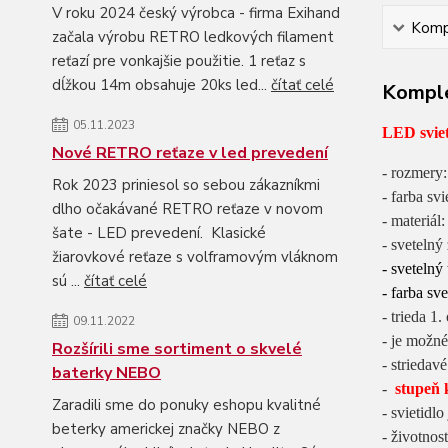
V roku 2024 český výrobca - firma Exihand
Kompl
začala výrobu RETRO ledkových filament
reťazí pre vonkajšie použitie. 1 reťaz s
dĺžkou 14m obsahuje 20ks led...
čítať celé
Komple
05.11.2023
LED svie
Nové RETRO reťaze v led prevedení
- rozmery:
Rok 2023 priniesol so sebou zákazníkmi
- farba svi
dlho očakávané RETRO reťaze v novom
- materiál
šate - LED prevedení. Klasické
- svetelný
žiarovkové reťaze s volframovým vláknom
- svetelný
sú ...
čítať celé
- farba sve
- trieda 1
09.11.2022
- je možn
Rozšírili sme sortiment o skvelé
- striedav
baterky NEBO
-
stupeň 
Zaradili sme do ponuky eshopu kvalitné
- svietidlo
beterky americkej značky NEBO z
- životnos