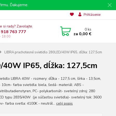
irmu. Ďakujeme.
Prihlásenie
e si rady? Zavolajte.
0
ks
 918 763 777
za
0,00 €
- 18.00
LIBRA prachotesné svietidlo 280LED/40W IP65, dĺžka: 127,5cm
/40W IP65, dĺžka: 127,5cm
ietidlo LIBRA 40W - rozmery: dĺžka - 127,5 cm, šírka - 13,5cm,
 10cm- farba svietidla: biela, šedá- materiál: ABS -
nitrilbutadienstyren, PC- polykarbonát- svetelný zdroj: 280
D typu 2835/40W (je súčasťou svietidla)- svetelný tok: 3600
v- farba svetla: 4100K - neutrál...
celý popis