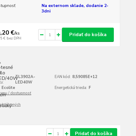
tupnosť
Na externom sklade, dodanie 2-
3dni
,20 €
/
ks
Pridať do košíka
55 €
bez DPH
TL3902A-
EAN kód:
8,59085E+12
u:
LED40W
Ecolite
Energetická trieda:
F
 cenu / dostupnosť
obľúbených
Pridať do košíka