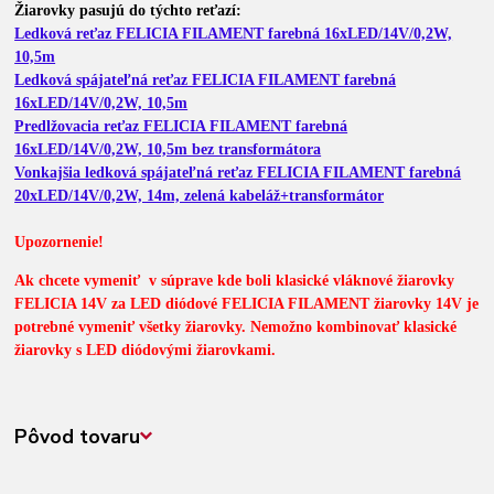
Žiarovky pasujú do týchto reťazí:
Ledková reťaz FELICIA FILAMENT farebná 16xLED/14V/0,2W,
10,5m
Ledková spájateľná reťaz FELICIA FILAMENT farebná
16xLED/14V/0,2W, 10,5m
Predlžovacia reťaz FELICIA FILAMENT farebná
16xLED/14V/0,2W, 10,5m bez transformátora
Vonkajšia ledková spájateľná reťaz FELICIA FILAMENT farebná
20xLED/14V/0,2W, 14m, zelená kabeláž+transformátor
Upozornenie!
Ak chcete vymeniť v súprave kde boli klasické vláknové žiarovky
FELICIA 14V za LED diódové FELICIA FILAMENT žiarovky 14V je
potrebné vymeniť všetky žiarovky. Nemožno kombinovať klasické
žiarovky s LED diódovými žiarovkami.
Pôvod tovaru