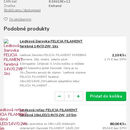
EAN kód:
8,59419E+12
Značka:
Exihand
Strážiť cenu / dostupnosť
Do obľúbených
Podobné produkty
Ledková žiarovka FELICIA FILAMENT
farebná 14V/0,2W, 1ks
Ledková žiarovka FELICIA FILAMENT FAREBNÁ
2,10 €
/
ks
- červená, žltá, modrá, zelená závit:
1,71 €
bez DPH
E10napätie: 14Vprúd: 0,1ADo košíka si môžete
vložiť ľubovoľný počet žiaroviek. Cena je za
1ks.Žiarovky pasujú do súprav: Ledková súprava
FELICIA FILAMENT farebná
16xLED/14V/0,2WLedková spájateľná reťaz
FELICIA FILAMENT ...
Pridať do košíka
Ledková reťaz FELICIA FILAMENT
farebná 16xLED/14V/0,2W, 10,5m
- reťaz pozostáva zo 16ks LED diódových
80,00 €
/
ks
sklenených žiaroviek FILAMENT 14V/0,2W
65,04 €
bez DPH