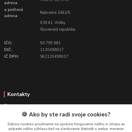
adresa
a poštová
Nábrežná 3462/5
adresa
038 61 Vrútky
Slovenská republika
IČO:
50 795 881
DIČ:
2120498017
IČ DPH:
SK2120498017
Kontakty
🍪 Ako by ste radi svoje cookies?
FIREFLY SHOP
Súbory cookies používame na správne fungovanie nášho e-shopu av
prípade vášho súhlasu tiež na sledovanie štatistík o webe, meranie
Mgr. Ivana Kirschnerová