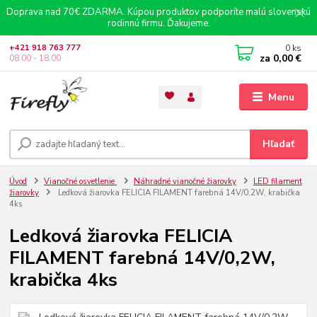
Doprava nad 70€ ZDARMA. Kúpou produktov podporíte malú slovenskú
rodinnú firmu. Ďakujeme.
0
ks
+421 918 763 777
za
0,00 €
08.00 - 18.00
Menu
Hľadať
Úvod
Vianočné osvetlenie
Náhradné vianočné žiarovky
LED filament
žiarovky
Ledková žiarovka FELICIA FILAMENT farebná 14V/0,2W, krabička
4ks
Ledková žiarovka FELICIA
FILAMENT farebná 14V/0,2W,
krabička 4ks