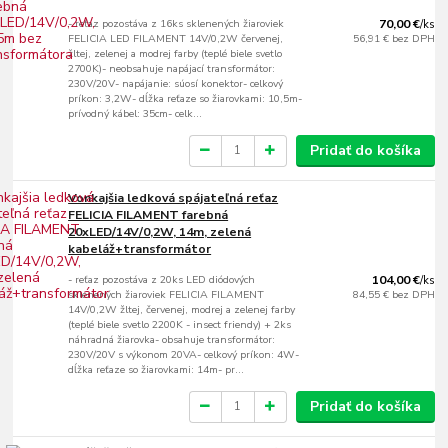
- reťaz pozostáva z 16ks sklenených žiaroviek
70,00 €
/
ks
FELICIA LED FILAMENT 14V/0,2W červenej,
56,91 €
bez DPH
žltej, zelenej a modrej farby (teplé biele svetlo
2700K)- neobsahuje napájací transformátor:
230V/20V- napájanie: súosí konektor- celkový
príkon: 3,2W- dĺžka reťaze so žiarovkami: 10,5m-
prívodný kábel: 35cm- celk...
Pridať do košíka
Vonkajšia ledková spájateľná reťaz
FELICIA FILAMENT farebná
20xLED/14V/0,2W, 14m, zelená
kabeláž+transformátor
- reťaz pozostáva z 20ks LED diódových
104,00 €
/
ks
sklenených žiaroviek FELICIA FILAMENT
84,55 €
bez DPH
14V/0,2W žltej, červenej, modrej a zelenej farby
(teplé biele svetlo 2200K - insect friendy) + 2ks
náhradná žiarovka- obsahuje transformátor:
230V/20V s výkonom 20VA- celkový príkon: 4W-
dĺžka reťaze so žiarovkami: 14m- pr...
Pridať do košíka