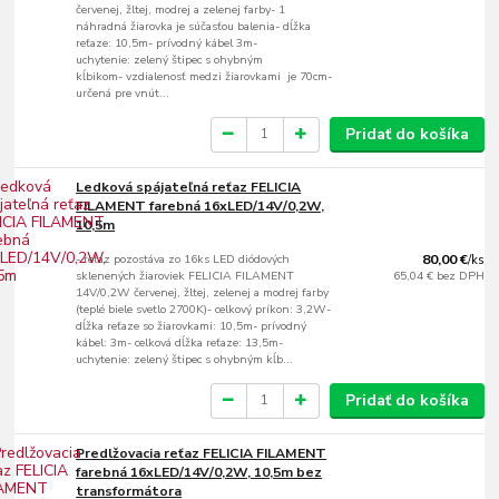
červenej, žltej, modrej a zelenej farby- 1
náhradná žiarovka je súčasťou balenia- dĺžka
reťaze: 10,5m- prívodný kábel 3m-
uchytenie: zelený štipec s ohybným
kĺbikom- vzdialenosť medzi žiarovkami je 70cm-
určená pre vnút...
Pridať do košíka
Ledková spájateľná reťaz FELICIA
FILAMENT farebná 16xLED/14V/0,2W,
10,5m
- reťaz pozostáva zo 16ks LED diódových
80,00 €
/
ks
sklenených žiaroviek FELICIA FILAMENT
65,04 €
bez DPH
14V/0,2W červenej, žltej, zelenej a modrej farby
(teplé biele svetlo 2700K)- celkový príkon: 3,2W-
dĺžka reťaze so žiarovkami: 10,5m- prívodný
kábel: 3m- celková dĺžka reťaze: 13,5m-
uchytenie: zelený štipec s ohybným kĺb...
Pridať do košíka
Predlžovacia reťaz FELICIA FILAMENT
farebná 16xLED/14V/0,2W, 10,5m bez
transformátora