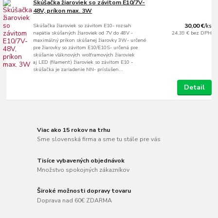
Skúšačka žiaroviek so závitom E10/7V-
48V, príkon max. 3W
Skúšačka žiaroviek so závitom E10- rozsah
30,00 €
/
ks
napätia skúšaných žiaroviek od 7V do 48V -
24,39 €
bez DPH
maximálný príkon skúšanej žiarovky 3W- určené
pre žiarovky so závitom E10/E10S- určená pre
skúšanie vláknových wolframových žiaroviek
aj LED (filament) žiaroviek so závitom E10 -
skúšačka je zariadenie NN- príslušen...
Detail
Viac ako 15 rokov na trhu
Sme slovenská firma a sme tu stále pre vás
Tisíce vybavených objednávok
Množstvo spokojných zákazníkov
Široké možnosti dopravy tovaru
Doprava nad 60€ ZDARMA