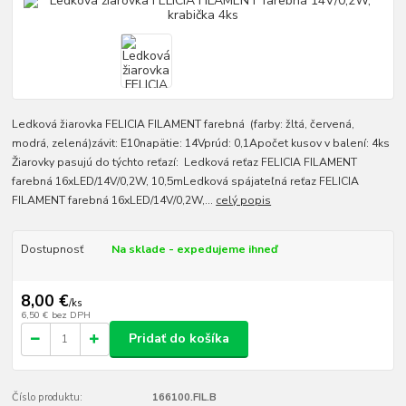
Ledková žiarovka FELICIA FILAMENT farebná (farby: žltá, červená,
modrá, zelená)závit: E10napätie: 14Vprúd: 0,1Apočet kusov v balení: 4ks
Žiarovky pasujú do týchto reťazí: Ledková reťaz FELICIA FILAMENT
farebná 16xLED/14V/0,2W, 10,5mLedková spájateľná reťaz FELICIA
FILAMENT farebná 16xLED/14V/0,2W,...
celý popis
Dostupnosť
Na sklade - expedujeme ihneď
8,00 €
/
ks
6,50 €
bez DPH
Pridať do košíka
Číslo produktu:
166100.FIL.B