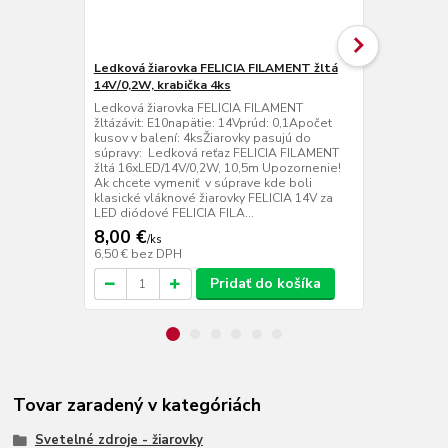
Ledková žiarovka FELICIA FILAMENT žltá
Ledková žia
14V/0,2W, krabička 4ks
červená 14V
Ledková žiarovka FELICIA FILAMENT
Ledková žia
žltázávit: E10napätie: 14Vprúd: 0,1Apočet
červenázávit
kusov v balení: 4ksŽiarovky pasujú do
0,1Apočet ku
súpravy: Ledková reťaz FELICIA FILAMENT
pasujú do sú
žltá 16xLED/14V/0,2W, 10,5m Upozornenie!
FILAMENT če
Ak chcete vymeniť v súprave kde boli
Upozornenie
klasické vláknové žiarovky FELICIA 14V za
kde boli kla
LED diódové FELICIA FILA...
14V za LED d
8,00 €
8,00 €
/
ks
/
ks
6,50 €
bez DPH
6,50 €
bez D
Pridať do košíka
Tovar zaradený v kategóriách
Svetelné zdroje - žiarovky