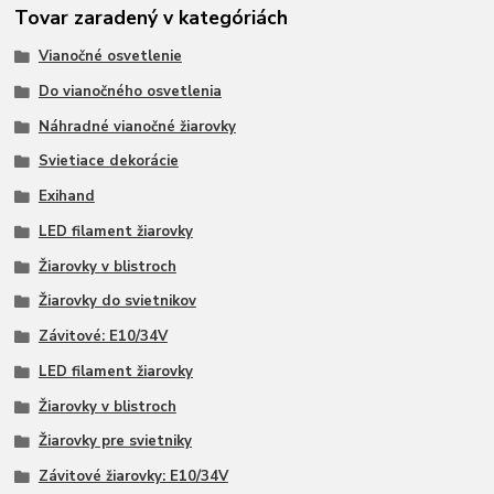
Tovar zaradený v kategóriách
Vianočné osvetlenie
Do vianočného osvetlenia
Náhradné vianočné žiarovky
Svietiace dekorácie
Exihand
LED filament žiarovky
Žiarovky v blistroch
Žiarovky do svietnikov
Závitové: E10/34V
LED filament žiarovky
Žiarovky v blistroch
Žiarovky pre svietniky
Závitové žiarovky: E10/34V