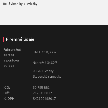
Svietniky a sviečky
Firemné údaje
Fakturačná
FIREFLY SK, s.r.o.
adresa
a poštová
Nábrežná 3462/5
adresa
038 61 Vrútky
Slovenská republika
IČO:
50 795 881
DIČ:
2120498017
IČ DPH:
SK2120498017