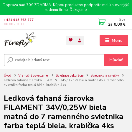
Doprava nad 70€ ZDARMA. Kúpou produktov podporíte malú slovenskú
rodinnú firmu. Ďakujeme.
0
ks
+421 918 763 777
za
0,00 €
08.00 - 18.00
Menu
Hľadať
Úvod
Vianočné osvetlenie
Svietiace dekorácie
Svietniky a sviečky
Ledková ťahaná žiarovka FILAMENT 34V/0,25W biela matná do 7 ramenného
svietnika farba teplá biela, krabička 4ks
Ledková ťahaná žiarovka
FILAMENT 34V/0,25W biela
matná do 7 ramenného svietnika
farba teplá biela, krabička 4ks