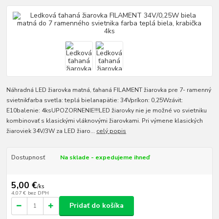
Náhradná LED žiarovka matná, ťahaná FILAMENT žiarovka pre 7- ramenný
svietnikfarba svetla: teplá bielanapätie: 34Vpríkon: 0,25Wzávit:
E10balenie: 4ksUPOZORNENIE!!!LED žiarovky nie je možné vo svietniku
kombinovať s klasickými vláknovými žiarovkami. Pri výmene klasických
žiaroviek 34V/3W za LED žiaro...
celý popis
Dostupnosť
Na sklade - expedujeme ihneď
5,00 €
/
ks
4,07 €
bez DPH
Pridať do košíka