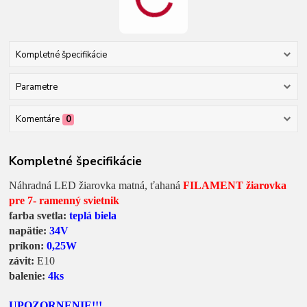
Kompletné špecifikácie
Parametre
Komentáre
0
Kompletné špecifikácie
Náhradná LED žiarovka matná, ťahaná
FILAMENT žiarovka
pre 7- ramenný svietnik
farba svetla:
teplá biela
napätie:
34V
príkon:
0,25W
závit:
E10
balenie:
4ks
UPOZORNENIE!!!