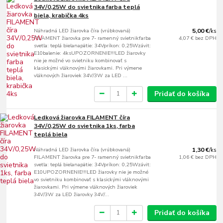
34V/0,25W do svietnika farba teplá
biela, krabička 4ks
Náhradná LED žiarovka číra (vrúbkovaná)
5,00 €
/
ks
FILAMENT žiarovka pre 7- ramenný svietnikfarba
4,07 €
bez DPH
svetla: teplá bielanapätie: 34Vpríkon: 0,25Wzávit:
E10balenie: 4ksUPOZORNENIE!!!LED žiarovky
nie je možné vo svietniku kombinovať s
klasickými vláknovými žiarovkami. Pri výmene
vláknových žiaroviek 34V/3W za LED ...
Pridať do košíka
Ledková žiarovka FILAMENT číra
34V/0,25W do svietnika 1ks, farba
teplá biela
Náhradná LED žiarovka číra (vrúbkovaná)
1,30 €
/
ks
FILAMENT žiarovka pre 7- ramenný svietnikfarba
1,06 €
bez DPH
svetla: teplá bielanapätie: 34Vpríkon: 0,25Wzávit:
E10UPOZORNENIE!!!LED žiarovky nie je možné
vo svietniku kombinovať s klasickými vláknovými
žiarovkami. Pri výmene vláknových žiaroviek
34V/3W za LED žiarovky 34V/...
Pridať do košíka