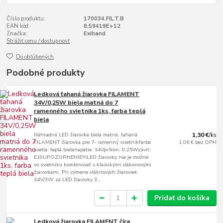
Číslo produktu:
170034.FIL.T.B
EAN kód:
8,59419E+12
Značka:
Exihand
Strážiť cenu / dostupnosť
Do obľúbených
Podobné produkty
Ledková ťahaná žiarovka FILAMENT
34V/0,25W biela matná do 7
ramenného svietnika 1ks, farba teplá
biela
Náhradná LED žiarovka biela matná, ťahaná
1,30 €
/
ks
FILAMENT žiarovka pre 7- ramenný svietnikfarba
1,06 €
bez DPH
svetla: teplá bielanapätie: 34Vpríkon: 0,25Wzávit:
E10UPOZORNENIE!!!LED žiarovky nie je možné
vo svietniku kombinovať s klasickými vlákonovými
žiarovkami. Pri výmene vláknových žiaroviek
34V/3W za LED žiarovky 3...
Pridať do košíka
Ledková žiarovka FILAMENT číra