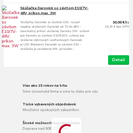
Skúšačka žiaroviek so závitom E10/7V-
48V, príkon max. 3W
Skúšačka žiaroviek so závitom E10- rozsah
30,00 €
/
ks
napätia skúšaných žiaroviek od 7V do 48V -
24,39 €
bez DPH
maximálný príkon skúšanej žiarovky 3W- určené
pre žiarovky so závitom E10/E10S- určená pre
skúšanie vláknových wolframových žiaroviek
aj LED (filament) žiaroviek so závitom E10 -
skúšačka je zariadenie NN- príslušen...
Detail
Viac ako 15 rokov na trhu
Sme slovenská firma a sme tu stále pre vás
Tisíce vybavených objednávok
Množstvo spokojných zákazníkov
Široké možnosti dopravy tovaru
Doprava nad 60€ ZDARMA