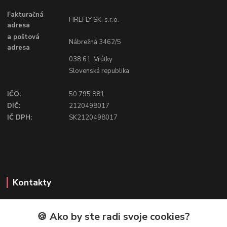
Fakturačná
FIREFLY SK, s.r.o.
adresa
a poštová
Nábrežná 3462/5
adresa
038 61 Vrútky
Slovenská republika
IČO:
50 795 881
DIČ:
2120498017
IČ DPH:
SK2120498017
Kontakty
🍪 Ako by ste radi svoje cookies?
FIREFLY SHOP