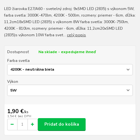
LED žiarovka E27/A60 - svetelný zdroj: 9xSMD LED (2835) s výkonom 5W,
farba svetla: 3000K-470lm, 4200K - 500lm, rozmery: priemer - 6cm, dĺžka:
11,2cm18xSMD LED (2835) s výkonom 8W farba svetla: 3000K-750lm,
4200K - 810lm, rozmery: priemer - 6cm, dĺžka: 11,2cm20xSMD LED
(2835)s výkonom 10W farba svet...
celý popis
Dostupnosť
Na sklade - expedujeme ihneď
Farba svetla
Výkon
1,90 €
/
ks
1,54 €
bez DPH
Pridať do košíka