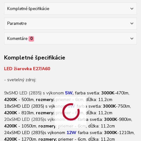
Kompletné špecifikácie
Parametre
Komentáre
0
Kompletné špecifikácie
LED žiarovka E27/A60
- svetelný zdroj:
9xSMD LED (2835) s výkonom
5W,
farba svetla:
3000K
-470lm,
4200K
- 500lm,
rozmery:
priemer - 6cm, dĺžka: 11,2cm
18xSMD LED (2835) s výkonom
8W
farba svetla:
3000K
-750lm,
4200K
- 810lm,
rozmery:
priemer - 6cm, dĺžka: 11,2cm
20xSMD LED (2835)s výkonom
10
W
farba svetla:
3000K
-980lm,
4200K
- 1050lm,
rozmery:
priemer - 6cm, dĺžka: 11,2cm
24xSMD LED (2835)s výkonom
12
W
farba svetla:
3000K
-1210lm,
4200K
- 1270lm,
rozmery:
priemer - 6cm, dĺžka: 11,2cm