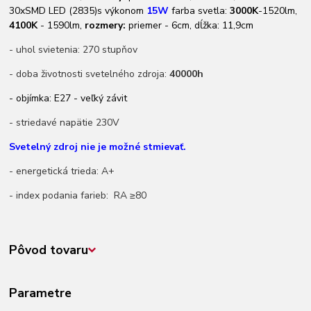
30xSMD LED (2835)s výkonom
15
W
farba svetla:
3000K
-1520lm,
4100K
- 1590lm,
rozmery:
priemer - 6cm, dĺžka: 11,9cm
- uhol svietenia: 270 stupňov
- doba životnosti svetelného zdroja:
40000h
- objímka: E27 - veľký závit
- striedavé napätie 230V
Svetelný zdroj nie je možné stmievať.
- energetická trieda: A+
- index podania farieb:
RA ≥80
Pôvod tovaru
Parametre