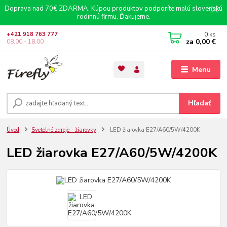
Doprava nad 70€ ZDARMA. Kúpou produktov podporíte malú slovenskú
rodinnú firmu. Ďakujeme.
0
ks
+421 918 763 777
za
0,00 €
08.00 - 18.00
Menu
Hľadať
Úvod
Svetelné zdroje - žiarovky
LED žiarovka E27/A60/5W/4200K
LED žiarovka E27/A60/5W/4200K