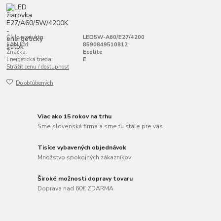
Číslo produktu:
LED5W-A60/E27/4200
EAN kód:
8590849510812
Značka:
Ecolite
Energetická trieda:
E
Strážiť cenu / dostupnosť
Do obľúbených
Viac ako 15 rokov na trhu
Sme slovenská firma a sme tu stále pre vás
Tisíce vybavených objednávok
Množstvo spokojných zákazníkov
Široké možnosti dopravy tovaru
Doprava nad 60€ ZDARMA