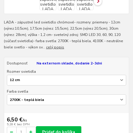
LADA - zápustné led svietidlo chrómové- rozmery: priemery - 12cm
(výrez:10,5cm), 17,5cm (výrez: 15,5cm), 22,5cm (výrez 20,5cm), 30cm
(výrez: 28cm), výška - 1,2 cm- svetelný zdroj: SMD LED 30, 60, 90, 120
(súčasť svietidla)- farba svetla: 2700K - teplá biela, 4100K - neutrálne
biele svetlo - výkon sv...
celý popis
Dostupnosť
Na externom sklade, dodanie 2-3dni
Rozmer svietidla
Farba svetla
6,50 €
/
ks
5,28 €
bez DPH
Pridať do košíka