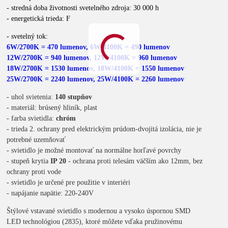
- stredná doba životnosti svetelného zdroja: 30 000 h
- energetická trieda: F
- svetelný tok:
6W/2700K = 470 lumenov,
6W/4100K = 490 lumenov
12W/2700K = 940 lumenov,
12W/4100K = 960 lumenov
18W/2700K = 1530 lumenov,
18W/4100K = 1550 lumenov
25
W/2700K = 2240 lumenov,
25
W/4100K = 2260 lumenov
- uhol svietenia:
140 stupňov
- materiál: brúsený hliník, plast
- farba svietidla:
chróm
- trieda 2. ochrany pred elektrickým prúdom-dvojitá izolácia, nie je
potrebné uzemňovať
- svietidlo je možné montovať na normálne horľavé povrchy
- stupeň krytia
IP 20
- ochrana proti telesám väčším ako 12mm, bez
ochrany proti vode
- svietidlo je určené pre použitie v interiéri
- napájanie napätie: 220-240V
Štýlové vstavané svietidlo s modernou a vysoko úspornou SMD
LED technológiou (2835), ktoré môžete vďaka pružinovému