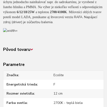
úchytu jednoducho nainštalovať napr. do sadrokartónu, je vyrobené z
liateho hliníku a PMMA. Na výber je niekoľko veľkostí s odpovedajúcim
výkonom
6/12/18/25W
a teplotou
2700/4100K
. Milovníci oblých tvarov
RAFA. Napájací
poteší model LADA, ponúkame aj štvorcovú verziu
zdroj (driver) je súčasťou balenia.
Pôvod tovaru
Parametre
Značka
Ecolite
Energetická trieda
F
Rozmer svietidla
12 cm
Farba svetla
2700K - teplá biela