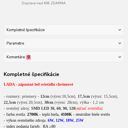
Doprava nad 60€ ZDARMA
Kompletné špecifikácie
Parametre
Komentáre
0
Kompletné špecifikácie
LADA - zápustné led svietidlo chrómové
- rozmery: priemery -
12cm
(výrez:10,5cm),
17,5cm
(výrez: 15,5cm),
22,5cm
(výrez 20,5cm),
30cm
(výrez: 28cm),
výška - 1,2 cm
- svetelný zdroj:
SMD LED 30, 60, 90, 120
(súčasť svietidla)
- farba svetla:
2700K -
teplá biela,
4100K -
neutrálne biele svetlo
- výkon svetelného zdroja:
6W, 12W, 18W, 25W
- index podania farieb: RA ≥80