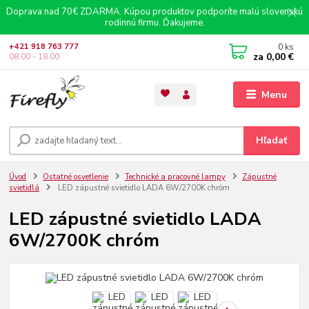
Doprava nad 70€ ZDARMA. Kúpou produktov podporíte malú slovenskú
rodinnú firmu. Ďakujeme.
0
ks
+421 918 763 777
za
0,00 €
08.00 - 18.00
Menu
Hľadať
Úvod
Ostatné osvetlenie
Technické a pracovné lampy
Zápustné
svietidlá
LED zápustné svietidlo LADA 6W/2700K chróm
LED zápustné svietidlo LADA
6W/2700K chróm