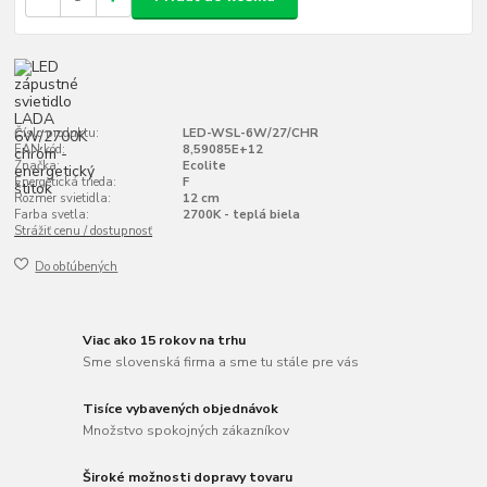
Číslo produktu:
LED-WSL-6W/27/CHR
EAN kód:
8,59085E+12
Značka:
Ecolite
Energetická trieda:
F
Rozmer svietidla:
12 cm
Farba svetla:
2700K - teplá biela
Strážiť cenu / dostupnosť
Do obľúbených
Viac ako 15 rokov na trhu
Sme slovenská firma a sme tu stále pre vás
Tisíce vybavených objednávok
Množstvo spokojných zákazníkov
Široké možnosti dopravy tovaru