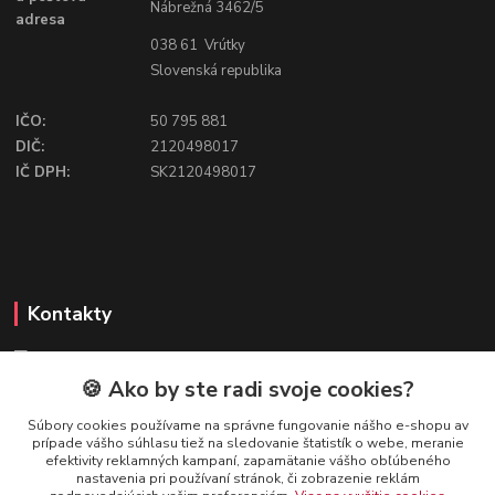
Nábrežná 3462/5
adresa
038 61 Vrútky
Slovenská republika
IČO:
50 795 881
DIČ:
2120498017
IČ DPH:
SK2120498017
Kontakty
🍪 Ako by ste radi svoje cookies?
FIREFLY SHOP
Súbory cookies používame na správne fungovanie nášho e-shopu av
prípade vášho súhlasu tiež na sledovanie štatistík o webe, meranie
Mgr. Ivana Kirschnerová
efektivity reklamných kampaní, zapamätanie vášho obľúbeného
+421 918 763 777
nastavenia pri používaní stránok, či zobrazenie reklám