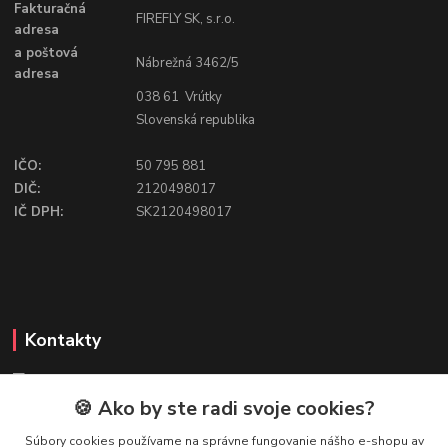
Fakturačná
FIREFLY SK, s.r.o.
adresa
a poštová
Nábrežná 3462/5
adresa
038 61 Vrútky
Slovenská republika
IČO:
50 795 881
DIČ:
2120498017
IČ DPH:
SK2120498017
Kontakty
🍪 Ako by ste radi svoje cookies?
FIREFLY SHOP
Súbory cookies používame na správne fungovanie nášho e-shopu av