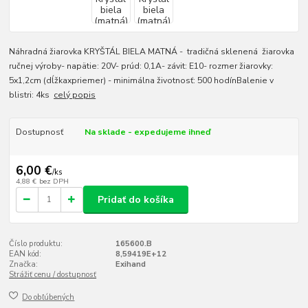
Náhradná žiarovka KRYŠTÁL BIELA MATNÁ - tradičná sklenená žiarovka
ručnej výroby- napätie: 20V- prúd: 0,1A- závit: E10- rozmer žiarovky:
5x1,2cm (dĺžkaxpriemer) - minimálna životnosť: 500 hodínBalenie v
blistri: 4ks
celý popis
Dostupnosť
Na sklade - expedujeme ihneď
6,00 €
/
ks
4,88 €
bez DPH
Pridať do košíka
Číslo produktu:
165600.B
EAN kód:
8,59419E+12
Značka:
Exihand
Strážiť cenu / dostupnosť
Do obľúbených