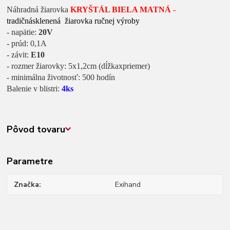
Náhradná žiarovka
KRYŠTÁL BIELA MATNÁ
-
tradičná
sklenená žiarovka ručnej výroby
- napätie:
20V
- prúd: 0,1A
- závit:
E10
- rozmer žiarovky: 5x1,2cm (dĺžkaxpriemer)
- minimálna životnosť: 500 hodín
Balenie v blistri:
4ks
Pôvod tovaru
Parametre
Značka
Exihand