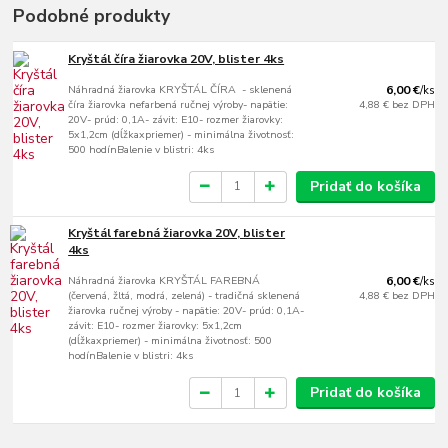
Podobné produkty
Kryštál číra žiarovka 20V, blister 4ks
Náhradná žiarovka KRYŠTÁL ČÍRA - sklenená
6,00 €
/
ks
číra žiarovka nefarbená ručnej výroby- napätie:
4,88 €
bez DPH
20V- prúd: 0,1A- závit: E10- rozmer žiarovky:
5x1,2cm (dĺžkaxpriemer) - minimálna životnosť:
500 hodínBalenie v blistri: 4ks
Pridať do košíka
Kryštál farebná žiarovka 20V, blister
4ks
Náhradná žiarovka KRYŠTÁL FAREBNÁ
6,00 €
/
ks
(červená, žltá, modrá, zelená) - tradičná sklenená
4,88 €
bez DPH
žiarovka ručnej výroby - napätie: 20V- prúd: 0,1A-
závit: E10- rozmer žiarovky: 5x1,2cm
(dĺžkaxpriemer) - minimálna životnosť: 500
hodínBalenie v blistri: 4ks
Pridať do košíka