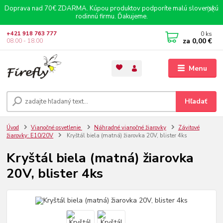
Doprava nad 70€ ZDARMA. Kúpou produktov podporíte malú slovenskú
rodinnú firmu. Ďakujeme.
0
ks
+421 918 763 777
za
0,00 €
08.00 - 18.00
Menu
Hľadať
Úvod
Vianočné osvetlenie
Náhradné vianočné žiarovky
Závitové
žiarovky: E10/20V
Kryštál biela (matná) žiarovka 20V, blister 4ks
Kryštál biela (matná) žiarovka
20V, blister 4ks