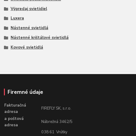
Výpredaj svietidiel
Luxera
Nástenné svietidlá
Nástenné krištáľové svietidlá
Kovové svietidlá
Firemné údaje
Fakturačná
FIREFLY SK, s.r.o.
adresa
a poštová
Nábrežná 3462/5
adresa
038 61 Vrútky