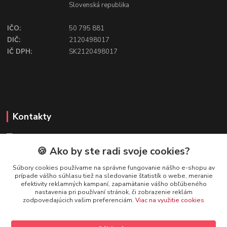
Slovenská republika
IČO:
50 795 881
DIČ:
2120498017
IČ DPH:
SK2120498017
Kontakty
🍪 Ako by ste radi svoje cookies?
FIREFLY SHOP
Súbory cookies používame na správne fungovanie nášho e-shopu av
prípade vášho súhlasu tiež na sledovanie štatistík o webe, meranie
Mgr. Ivana Kirschnerová
efektivity reklamných kampaní, zapamätanie vášho obľúbeného
+421 918 763 777
nastavenia pri používaní stránok, či zobrazenie reklám
zodpovedajúcich vašim preferenciám.
Viac na využitie cookies
info@fireflyshop.sk