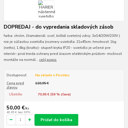
DOPREDAJ - do vypredania skladových zásob
farba: chróm, číramateriál: oceľ, krištáľ svetelný zdroj: 3xG4/20W/230V (
nie je súčasťou svietidla )rozmery svietidla: 21x45cm, hmotnosť: 1kg
(netto), 1,6kg (brutto)- stupeň krytia IP20 - svietidlo je určené pre
interiér- prvá trieda ochrany pred úrazom elektrickým prúdom- možnosť
montáže na normál...
celý popis
Dostupnosť
Na sklade v Pezinku
Cena pred
120,95 €
zľavou
Ušetríte
70,95 € (
59
% zľava)
50,00 €
/
ks
40,65 €
bez DPH
Pridať do košíka