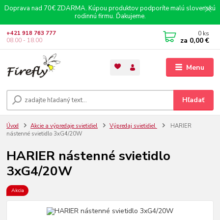
Doprava nad 70€ ZDARMA. Kúpou produktov podporíte malú slovenskú
rodinnú firmu. Ďakujeme.
0
ks
+421 918 763 777
za
0,00 €
08.00 - 18.00
Menu
Hľadať
Úvod
Akcie a výpredaje svietidiel
Výpredaj svietidiel
HARIER
nástenné svietidlo 3xG4/20W
HARIER nástenné svietidlo
3xG4/20W
Akcia