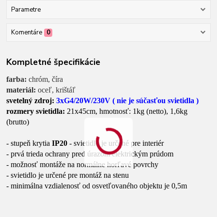
Parametre
Komentáre
0
Kompletné špecifikácie
farba:
chróm, číra
materiál:
oceľ, krištáľ
svetelný zdroj:
3xG4/20W/230V
(
nie je
súčasťou svietidla )
rozmery svietidla:
21x45cm, hmotnosť: 1kg (netto), 1,6kg
(brutto)
- stupeň krytia
IP20
- svietidlo je určené pre interiér
- prvá trieda ochrany pred úrazom elektrickým prúdom
- možnosť montáže na normálne horľavé povrchy
- svietidlo je určené pre montáž na stenu
- minimálna vzdialenosť od osvetľovaného objektu je 0,5m