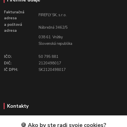
Fakturačná
FIREFLY SK, s.r.o.
adresa
a poštová
Nábrežná 3462/5
adresa
038 61 Vrútky
Slovenská republika
IČO:
50 795 881
DIČ:
2120498017
IČ DPH:
SK2120498017
Kontakty
🍪 Ako by ste radi svoje cookies?