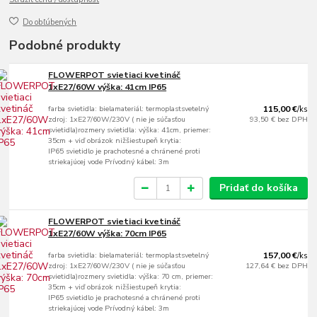
Do obľúbených
Podobné produkty
FLOWERPOT svietiaci kvetináč
1xE27/60W výška: 41cm IP65
farba svietidla: bielamateriál: termoplastsvetelný
115,00 €
/
ks
zdroj: 1xE27/60W/230V ( nie je súčasťou
93,50 €
bez DPH
svietidla)rozmery svietidla: výška: 41cm, priemer:
35cm + viď obrázok nižšiestupeň krytia:
IP65 svietidlo je prachotesné a chránené proti
striekajúcej vode Prívodný kábel: 3m
Pridať do košíka
FLOWERPOT svietiaci kvetináč
1xE27/60W výška: 70cm IP65
farba svietidla: bielamateriál: termoplastsvetelný
157,00 €
/
ks
zdroj: 1xE27/60W/230V ( nie je súčasťou
127,64 €
bez DPH
svietidla)rozmery svietidla: výška: 70 cm, priemer:
35cm + viď obrázok nižšiestupeň krytia:
IP65 svietidlo je prachotesné a chránené proti
striekajúcej vode Prívodný kábel: 3m