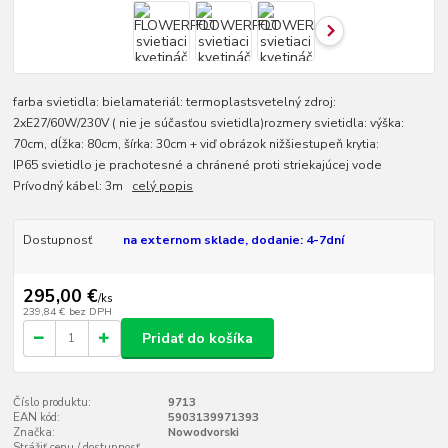
farba svietidla: bielamateriál: termoplastsvetelný zdroj:
2xE27/60W/230V ( nie je súčasťou svietidla)rozmery svietidla: výška:
70cm, dĺžka: 80cm, šírka: 30cm + viď obrázok nižšiestupeň krytia:
IP65 svietidlo je prachotesné a chránené proti striekajúcej vode
Prívodný kábel: 3m
celý popis
Dostupnosť
na externom sklade, dodanie: 4-7dní
295,00 €
/
ks
239,84 €
bez DPH
Pridať do košíka
Číslo produktu:
9713
EAN kód:
5903139971393
Značka:
Nowodvorski
Strážiť cenu / dostupnosť