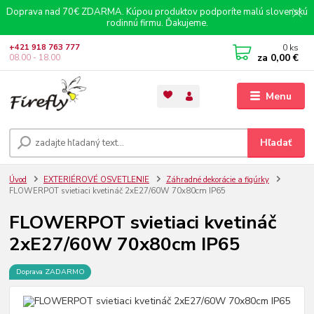
Doprava nad 70€ ZDARMA. Kúpou produktov podporíte malú slovenskú
rodinnú firmu. Ďakujeme.
0
ks
+421 918 763 777
za
0,00 €
08.00 - 18.00
Menu
Hľadať
Úvod
EXTERIÉROVÉ OSVETLENIE
Záhradné dekorácie a figúrky
FLOWERPOT svietiaci kvetináč 2xE27/60W 70x80cm IP65
FLOWERPOT svietiaci kvetináč
2xE27/60W 70x80cm IP65
Doprava ZADARMO