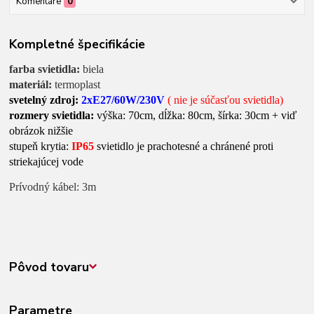
Komentáre
0
Kompletné špecifikácie
farba svietidla:
biela
materiál:
termoplast
svetelný zdroj:
2xE27/60W/230V
( nie je súčasťou svietidla)
rozmery svietidla:
výška: 70cm, dĺžka: 80cm, šírka: 30cm + viď
obrázok nižšie
stupeň krytia:
IP65
svietidlo je prachotesné a chránené proti
striekajúcej vode
Prívodný kábel: 3m
Pôvod tovaru
Parametre