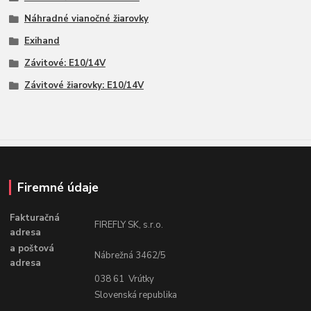
Náhradné vianočné žiarovky
Exihand
Závitové: E10/14V
Závitové žiarovky: E10/14V
Firemné údaje
Fakturačná
FIREFLY SK, s.r.o.
adresa
a poštová
Nábrežná 3462/5
adresa
038 61 Vrútky
Slovenská republika