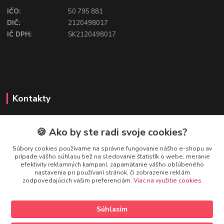
IČO:
50 795 881
DIČ:
2120498017
IČ DPH:
SK2120498017
Kontakty
🍪 Ako by ste radi svoje cookies?
FIREFLY SHOP
Súbory cookies používame na správne fungovanie nášho e-shopu av
prípade vášho súhlasu tiež na sledovanie štatistík o webe, meranie
Mgr. Ivana Kirschnerová
efektivity reklamných kampaní, zapamätanie vášho obľúbeného
+421 918 763 777
nastavenia pri používaní stránok, či zobrazenie reklám
zodpovedajúcich vašim preferenciám.
Viac na využitie cookies
info@fireflyshop.sk
Súhlasím