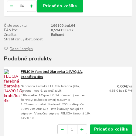
Pridať do košíka
Číslo produktu:
166100.bal.64
EAN kód:
8,59419E+12
Značka:
Exihand
Strážiť cenu / dostupnosť
Do obľúbených
Podobné produkty
FELICIA farebná žiarovka 14V/0,1A,
krabička 4ks
Náhradná žiarovka FELICIA farebná (žltá,
6,00 €
/
ks
červená, modrá, zelená)závit:
4,88 €
bez DPH
E10napätie: 14Vprúd: 0,1Apriemerný rozmer
žiarovky: (dĺžkaxpriemer) 5,57cm x
1,52cmminimálná životnosť: 500 hodínpočet
kusov v balení: 4ks Tieto žiarovky pasujú do
súpravy: Vianočná súprava FELICIA farebná 16x
14V 0,1A
Pridať do košíka