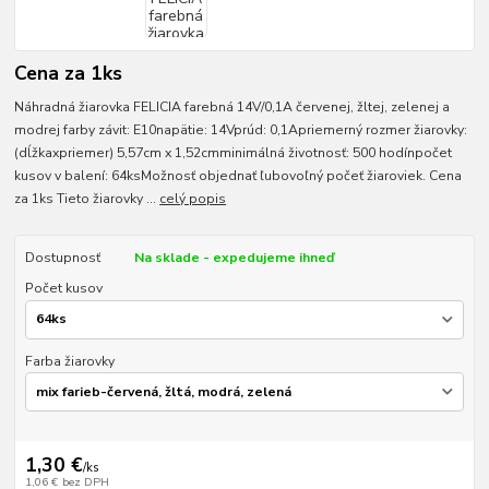
Cena za 1ks
Náhradná žiarovka FELICIA farebná 14V/0,1A červenej, žltej, zelenej a
modrej farby závit: E10napätie: 14Vprúd: 0,1Apriemerný rozmer žiarovky:
(dĺžkaxpriemer) 5,57cm x 1,52cmminimálná životnosť: 500 hodínpočet
kusov v balení: 64ksMožnosť objednať ľubovoľný počeť žiaroviek. Cena
za 1ks Tieto žiarovky ...
celý popis
Dostupnosť
Na sklade - expedujeme ihneď
Počet kusov
Farba žiarovky
1,30 €
/
ks
1,06 €
bez DPH