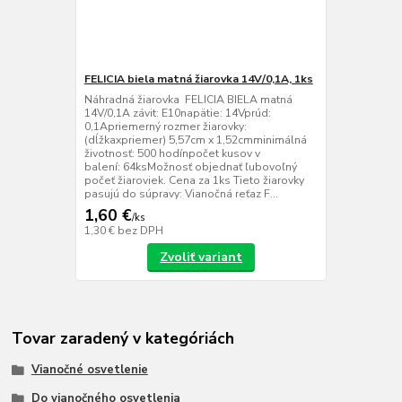
FELICIA biela matná žiarovka 14V/0,1A, 1ks
Náhradná žiarovka FELICIA BIELA matná
14V/0,1A závit: E10napätie: 14Vprúd:
0,1Apriemerný rozmer žiarovky:
(dĺžkaxpriemer) 5,57cm x 1,52cmminimálná
životnosť: 500 hodínpočet kusov v
balení: 64ksMožnosť objednať ľubovoľný
počeť žiaroviek. Cena za 1ks Tieto žiarovky
pasujú do súpravy: Vianočná reťaz F...
1,60 €
/
ks
1,30 €
bez DPH
Zvoliť variant
Tovar zaradený v kategóriách
Vianočné osvetlenie
Do vianočného osvetlenia