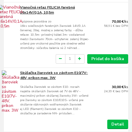
Vianočná reťaz FELICIA farebná
16x14V/0,1A, 10,5m
- súprava pozostáva zo
70,00 €
/
ks
16ks sviečkových farebných žiaroviek 14V/0,1A
56,91 €
bez DPH
červenej, žltej, modrej a zelenej farby - dĺžka
reťaze: 10,5m- prívodný kábel 3m- vzdialenosť
medzi žiarovkami 70cm- uchytenie: zelený štipec-
určená pre vnútorné použitie pre stredne veľké
stromčeky- súčasťou balenia sú 2 náhrad...
Pridať do košíka
Skúšačka žiaroviek so závitom E10/7V-
48V, príkon max. 3W
Skúšačka žiaroviek so závitom E10- rozsah
30,00 €
/
ks
napätia skúšaných žiaroviek od 7V do 48V -
24,39 €
bez DPH
maximálný príkon skúšanej žiarovky 3W- určené
pre žiarovky so závitom E10/E10S- určená pre
skúšanie vláknových wolframových žiaroviek
aj LED (filament) žiaroviek so závitom E10 -
skúšačka je zariadenie NN- príslušen...
Detail