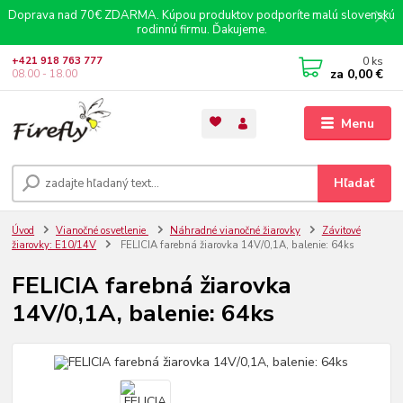
Doprava nad 70€ ZDARMA. Kúpou produktov podporíte malú slovenskú
rodinnú firmu. Ďakujeme.
0
ks
+421 918 763 777
za
0,00 €
08.00 - 18.00
Menu
Hľadať
Úvod
Vianočné osvetlenie
Náhradné vianočné žiarovky
Závitové
žiarovky: E10/14V
FELICIA farebná žiarovka 14V/0,1A, balenie: 64ks
FELICIA farebná žiarovka
14V/0,1A, balenie: 64ks