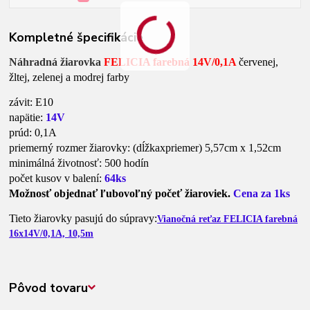
Kompletné špecifikácie
Náhradná žiarovka
FELICIA farebná
14V/0,1A
červenej,
žltej, zelenej a modrej farby
závit: E10
napätie:
14V
prúd: 0,1A
priemerný rozmer žiarovky: (dĺžkaxpriemer) 5,57cm x 1,52cm
minimálná životnosť: 500 hodín
počet kusov v balení:
64ks
Možnosť objednať ľubovoľný počeť žiaroviek.
Cena za 1ks
Tieto žiarovky pasujú do súpravy:
Vianočná reťaz FELICIA farebná
16x14V/0,1A, 10,5m
Pôvod tovaru