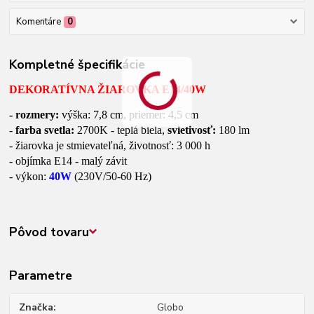
Komentáre
0
Kompletné špecifikácie
DEKORATÍVNA ŽIAROVKA E14/40W
- rozmery:
výška: 7,8 cm, priemer: 4,5 cm
-
farba svetla:
2700K - teplá biela,
svietivosť:
180 lm
- žiarovka je stmievateľná, životnosť: 3 000 h
- objímka E14 - malý závit
- výkon:
40W
(230V/50-60 Hz)
Pôvod tovaru
Parametre
Značka
Globo