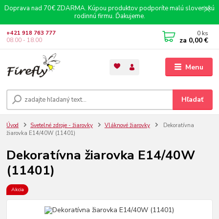
Doprava nad 70€ ZDARMA. Kúpou produktov podporíte malú slovenskú
rodinnú firmu. Ďakujeme.
0
ks
+421 918 763 777
za
0,00 €
08.00 - 18.00
Menu
Hľadať
Úvod
Svetelné zdroje - žiarovky
Vláknové žiarovky
Dekoratívna
žiarovka E14/40W (11401)
Dekoratívna žiarovka E14/40W
(11401)
Akcia