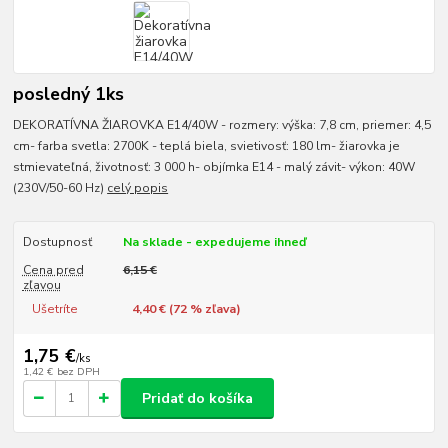
posledný 1ks
DEKORATÍVNA ŽIAROVKA E14/40W - rozmery: výška: 7,8 cm, priemer: 4,5
cm- farba svetla: 2700K - teplá biela, svietivosť: 180 lm- žiarovka je
stmievateľná, životnosť: 3 000 h- objímka E14 - malý závit- výkon: 40W
(230V/50-60 Hz)
celý popis
Dostupnosť
Na sklade - expedujeme ihneď
Cena pred
6,15 €
zľavou
Ušetríte
4,40 € (
72
% zľava)
1,75 €
/
ks
1,42 €
bez DPH
Pridať do košíka