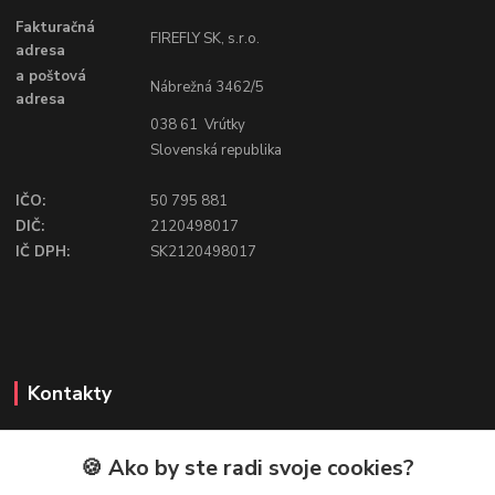
Fakturačná
FIREFLY SK, s.r.o.
adresa
a poštová
Nábrežná 3462/5
adresa
038 61 Vrútky
Slovenská republika
IČO:
50 795 881
DIČ:
2120498017
IČ DPH:
SK2120498017
Kontakty
🍪 Ako by ste radi svoje cookies?
FIREFLY SHOP