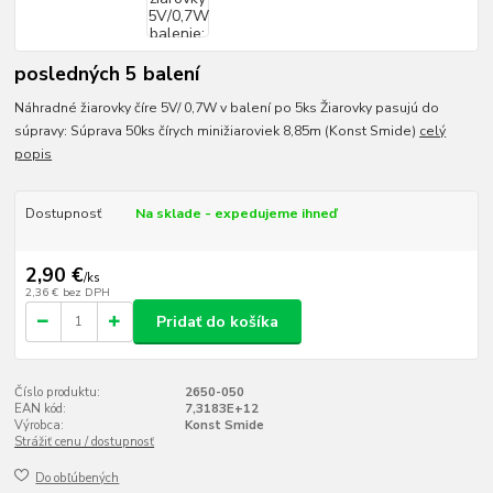
posledných 5 balení
Náhradné žiarovky číre 5V/ 0,7W v balení po 5ks Žiarovky pasujú do
súpravy: Súprava 50ks čírych minižiaroviek 8,85m (Konst Smide)
celý
popis
Dostupnosť
Na sklade - expedujeme ihneď
2,90 €
/
ks
2,36 €
bez DPH
Pridať do košíka
Číslo produktu:
2650-050
EAN kód:
7,3183E+12
Výrobca:
Konst Smide
Strážiť cenu / dostupnosť
Do obľúbených