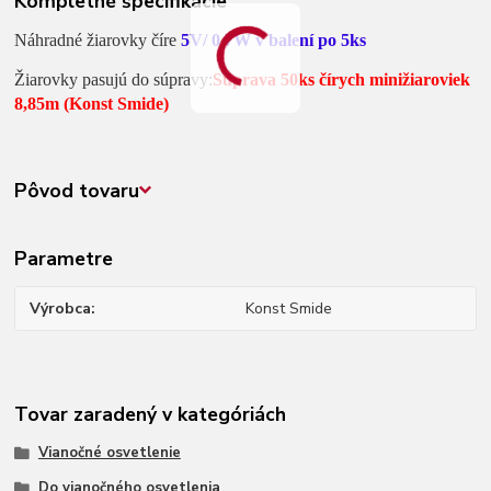
Kompletné špecifikácie
Náhradné žiarovky číre
5V/ 0,7W v balení po 5ks
Žiarovky pasujú do súpravy:
Súprava 50ks čírych minižiaroviek
8,85m (Konst Smide)
Pôvod tovaru
Parametre
Výrobca
Konst Smide
Tovar zaradený v kategóriách
Vianočné osvetlenie
Do vianočného osvetlenia