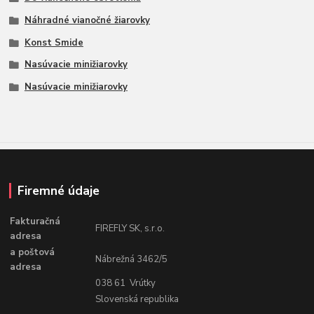
Náhradné vianočné žiarovky
Konst Smide
Nasúvacie minižiarovky
Nasúvacie minižiarovky
Firemné údaje
Fakturačná
FIREFLY SK, s.r.o.
adresa
a poštová
Nábrežná 3462/5
adresa
038 61 Vrútky
Slovenská republika