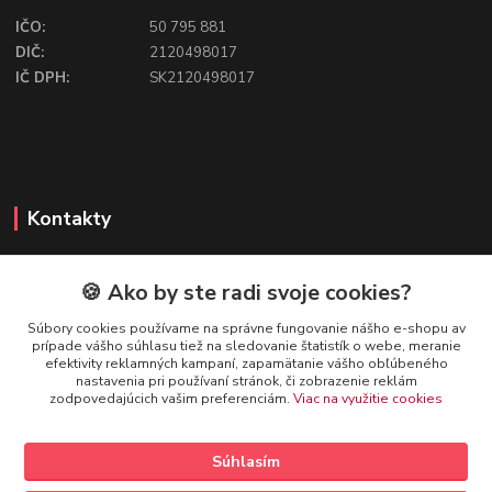
IČO:
50 795 881
DIČ:
2120498017
IČ DPH:
SK2120498017
Kontakty
🍪 Ako by ste radi svoje cookies?
FIREFLY SHOP
Súbory cookies používame na správne fungovanie nášho e-shopu av
prípade vášho súhlasu tiež na sledovanie štatistík o webe, meranie
Mgr. Ivana Kirschnerová
efektivity reklamných kampaní, zapamätanie vášho obľúbeného
+421 918 763 777
nastavenia pri používaní stránok, či zobrazenie reklám
zodpovedajúcich vašim preferenciám.
Viac na využitie cookies
info@fireflyshop.sk
Súhlasím