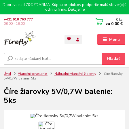
Doprava nad 70€ ZDARMA. Kúpou produktov podporíte malú slovenskú
rodinnú firmu. Ďakujeme.
0
ks
+421 918 763 777
za
0,00 €
08.00 - 18.00
Menu
Hľadať
Úvod
Vianočné osvetlenie
Náhradné vianočné žiarovky
Číre žiarovky
5V/0,7W balenie: 5ks
Číre žiarovky 5V/0,7W balenie:
5ks