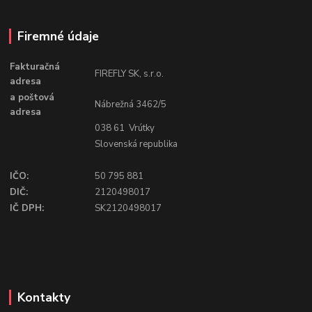
Firemné údaje
Fakturačná
FIREFLY SK, s.r.o.
adresa
a poštová
Nábrežná 3462/5
adresa
038 61 Vrútky
Slovenská republika
IČO:
50 795 881
DIČ:
2120498017
IČ DPH:
SK2120498017
Kontakty