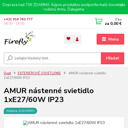
Doprava nad 70€ ZDARMA. Kúpou produktov podporíte malú slovenskú
rodinnú firmu. Ďakujeme.
0
ks
+421 918 763 777
za
0,00 €
08.00 - 18.00
Menu
Hľadať
Úvod
EXTERIÉROVÉ OSVETLENIE
AMUR nástenné svietidlo
1xE27/60W IP23
AMUR nástenné svietidlo
1xE27/60W IP23
Doprava ZADARMO