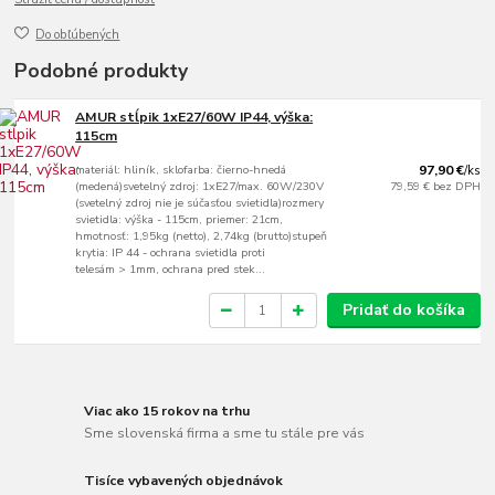
Do obľúbených
Podobné produkty
AMUR stĺpik 1xE27/60W IP44, výška:
115cm
materiál: hliník, sklofarba: čierno-hnedá
97,90 €
/
ks
(medená)svetelný zdroj: 1xE27/max. 60W/230V
79,59 €
bez DPH
(svetelný zdroj nie je súčasťou svietidla)rozmery
svietidla: výška - 115cm, priemer: 21cm,
hmotnosť: 1,95kg (netto), 2,74kg (brutto)stupeň
krytia: IP 44 - ochrana svietidla proti
telesám > 1mm, ochrana pred stek...
Pridať do košíka
Viac ako 15 rokov na trhu
Sme slovenská firma a sme tu stále pre vás
Tisíce vybavených objednávok