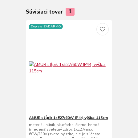
Súvisiaci tovar
1
Doprava ZADARMO
AMUR stĺpik 1xE27/60W IP44, výška: 115cm
materiál: hliník, sklofarba: čierno-hnedá
(medená)svetelný zdroj: 1xE27/max.
60W/230V (svetelný zdroj nie je súčasťou