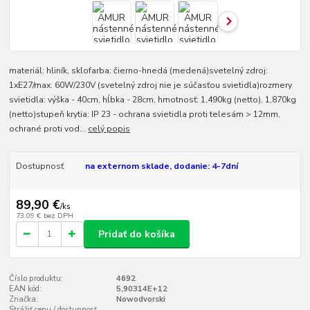
materiál: hliník, sklofarba: čierno-hnedá (medená)svetelný zdroj:
1xE27/max. 60W/230V (svetelný zdroj nie je súčasťou svietidla)rozmery
svietidla: výška - 40cm, hĺbka - 28cm, hmotnosť: 1,490kg (netto), 1,870kg
(netto)stupeň krytia: IP 23 - ochrana svietidla proti telesám > 12mm,
ochrané proti vod...
celý popis
Dostupnosť
na externom sklade, dodanie: 4-7dní
89,90 €
/
ks
73,09 €
bez DPH
Pridať do košíka
Číslo produktu:
4692
EAN kód:
5,90314E+12
Značka:
Nowodvorski
Strážiť cenu / dostupnosť