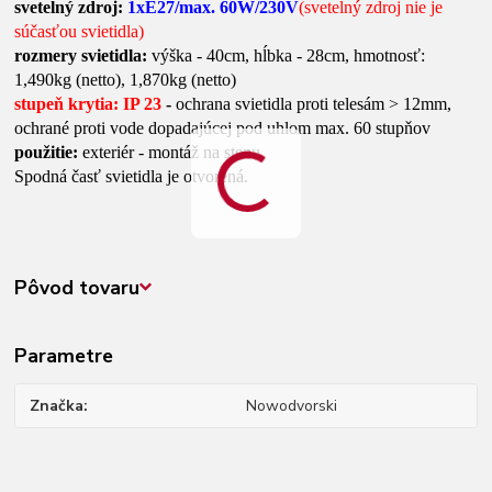
svetelný zdroj:
1xE27/max. 60W/230V
(svetelný zdroj nie je
súčasťou svietidla)
rozmery svietidla:
výška - 40cm, hĺbka - 28cm, hmotnosť:
1,490kg (netto), 1,870kg (netto)
stupeň krytia: IP 23
-
ochrana svietidla proti telesám > 12mm,
ochrané proti vode dopadajúcej pod uhlom max. 60 stupňov
použitie:
exteriér - montáž na stenu
Spodná časť svietidla je otvorená.
Pôvod tovaru
Parametre
Značka
Nowodvorski