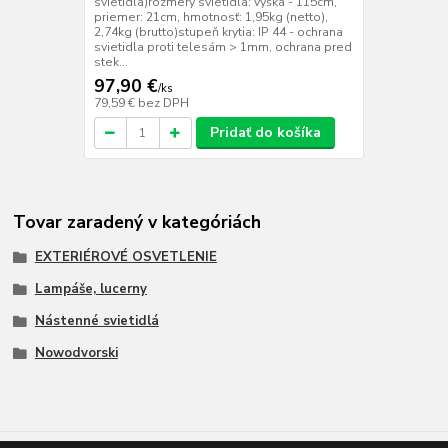
svietidla)rozmery svietidla: výška - 115cm,
priemer: 21cm, hmotnosť: 1,95kg (netto),
2,74kg (brutto)stupeň krytia: IP 44 - ochrana
svietidla proti telesám > 1mm, ochrana pred
stek...
97,90 €
/
ks
79,59 €
bez DPH
Pridať do košíka
Tovar zaradený v kategóriách
EXTERIÉROVÉ OSVETLENIE
Lampáše, lucerny
Nástenné svietidlá
Nowodvorski