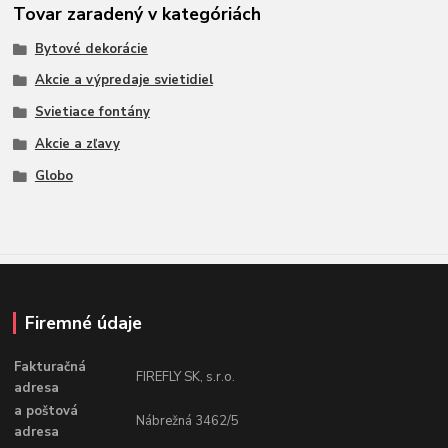
Tovar zaradený v kategóriách
Bytové dekorácie
Akcie a výpredaje svietidiel
Svietiace fontány
Akcie a zľavy
Globo
Firemné údaje
Fakturačná
FIREFLY SK, s.r.o.
adresa
a poštová
Nábrežná 3462/5
adresa