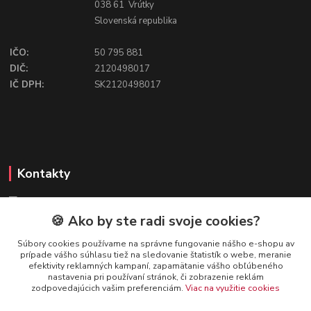
038 61 Vrútky
Slovenská republika
IČO:
50 795 881
DIČ:
2120498017
IČ DPH:
SK2120498017
Kontakty
🍪 Ako by ste radi svoje cookies?
FIREFLY SHOP
Súbory cookies používame na správne fungovanie nášho e-shopu av
prípade vášho súhlasu tiež na sledovanie štatistík o webe, meranie
Mgr. Ivana Kirschnerová
efektivity reklamných kampaní, zapamätanie vášho obľúbeného
+421 918 763 777
nastavenia pri používaní stránok, či zobrazenie reklám
zodpovedajúcich vašim preferenciám.
Viac na využitie cookies
info@fireflyshop.sk