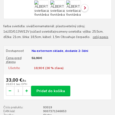
farba svietidla: sivá/čiernamateriál: plastsvetelný zdroj:
1xLED/0,13W/12V (súčasť svietidla)rozmery svietidla: výška: 25,5cm,
dĺžka: 21cm, šírka: 18,5cm, kábel: 1,5m Obsahuje čerpadlo.
celý popis
Dostupnosť
Na externom sklade, dodanie 2-3dni
Cena pred
51,90 €
zľavou
Ušetríte
18,90 € (
36
% zľava)
33,00 €
/
ks
26,83 €
bez DPH
Pridať do košíka
Číslo produktu:
93019
EAN kód:
9007371346653