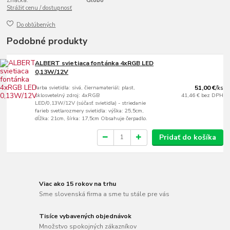
Značka:
Globo
Strážiť cenu / dostupnosť
Do obľúbených
Podobné produkty
ALBERT svietiaca fontánka 4xRGB LED
0,13W/12V
farba svietidla: sivá, čiernamateriál: plast,
51,00 €
/
ks
sklosvetelný zdroj: 4xRGB
41,46 €
bez DPH
LED/0,13W/12V (súčasť svietidla) - striedanie
farieb svetlarozmery svietidla: výška: 25,5cm,
dĺžka: 21cm, šírka: 17,5cm Obsahuje čerpadlo.
Pridať do košíka
Viac ako 15 rokov na trhu
Sme slovenská firma a sme tu stále pre vás
Tisíce vybavených objednávok
Množstvo spokojných zákazníkov