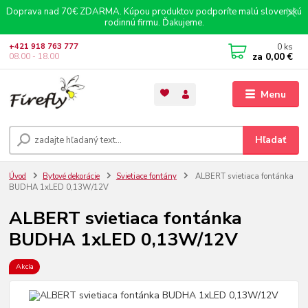
Doprava nad 70€ ZDARMA. Kúpou produktov podporíte malú slovenskú
rodinnú firmu. Ďakujeme.
0
ks
+421 918 763 777
za
0,00 €
08.00 - 18.00
Menu
Hľadať
Úvod
Bytové dekorácie
Svietiace fontány
ALBERT svietiaca fontánka
BUDHA 1xLED 0,13W/12V
ALBERT svietiaca fontánka
BUDHA 1xLED 0,13W/12V
Akcia