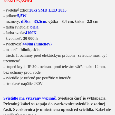
28SMD/5,5W/BI
- svetelný zdroj:
28ks SMD LED 2835
-
príkon:
5,5W
- rozmery:
dĺžka - 35,5cm
, výška - 8,4 cm, šírka - 2,8 cm
- farba svietidla:
biela
-
farba svetla:
4100K
- životnosť:
30 000 h
- svietivosť:
440lm (lumenov)
- materiál:
hliník, sklo
- trieda 1. ochrany pred elektrickým prúdom - svietidlo musí byť
uzemnené
- stupeň krytia
IP 20
- ochrana proti telesám väčším ako 12mm,
bez ochrany proti vode
- svietidlo je určené pre použitie v interiéri
- striedavé napätie 230V
Svietidlo má vstavaný vypínač.
Svietiaca časť je vyklápacia.
Prívodný kábel sa zapája do svorkovnice svietidla v zadnej
časti. Svorkovnica je umiestnena uprostred svietidla.
Kábel nie