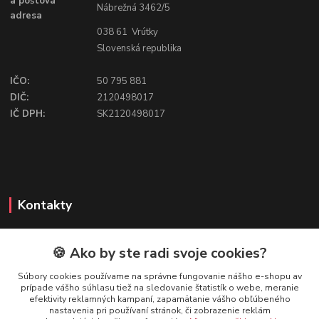
a poštová
Nábrežná 3462/5
adresa
038 61 Vrútky
Slovenská republika
IČO:
50 795 881
DIČ:
2120498017
IČ DPH:
SK2120498017
Kontakty
🍪 Ako by ste radi svoje cookies?
FIREFLY SHOP
Súbory cookies používame na správne fungovanie nášho e-shopu av
prípade vášho súhlasu tiež na sledovanie štatistík o webe, meranie
Mgr. Ivana Kirschnerová
efektivity reklamných kampaní, zapamätanie vášho obľúbeného
+421 918 763 777
nastavenia pri používaní stránok, či zobrazenie reklám