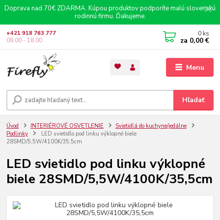
Doprava nad 70€ ZDARMA. Kúpou produktov podporíte malú slovenskú
rodinnú firmu. Ďakujeme.
0
ks
+421 918 763 777
za
0,00 €
08.00 - 18.00
Menu
Hľadať
Úvod
INTERIÉROVÉ OSVETLENIE
Svietidlá do kuchyne/jedálne
Podlinky
LED svietidlo pod linku výklopné biele
28SMD/5,5W/4100K/35,5cm
LED svietidlo pod linku výklopné
biele 28SMD/5,5W/4100K/35,5cm