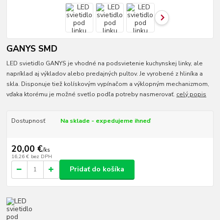
GANYS SMD
LED svietidlo GANYS je vhodné na podsvietenie kuchynskej linky, ale
napríklad aj výkladov alebo predajných pultov. Je vyrobené z hliníka a
skla. Disponuje tiež kolískovým vypínačom a výklopným mechanizmom,
vďaka ktorému je možné svetlo podľa potreby nasmerovať.
celý popis
Dostupnosť
Na sklade - expedujeme ihneď
20,00 €
/
ks
16,26 €
bez DPH
Pridať do košíka