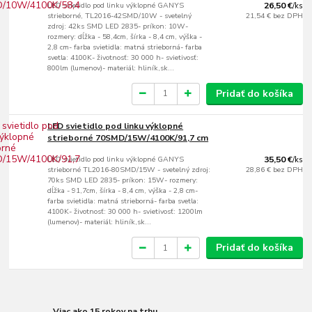
LED svietidlo pod linku výklopné GANYS
26,50 €
/
ks
strieborné, TL2016-42SMD/10W - svetelný
21,54 €
bez DPH
zdroj: 42ks SMD LED 2835- príkon: 10W-
rozmery: dĺžka - 58,4cm, šírka - 8,4 cm, výška -
2,8 cm- farba svietidla: matná strieborná- farba
svetla: 4100K- životnosť: 30 000 h- svietivosť:
800lm (lumenov)- materiál: hliník,sk...
Pridať do košíka
LED svietidlo pod linku výklopné
strieborné 70SMD/15W/4100K/91,7 cm
LED svietidlo pod linku výklopné GANYS
35,50 €
/
ks
strieborné TL2016-80SMD/15W - svetelný zdroj:
28,86 €
bez DPH
70ks SMD LED 2835- príkon: 15W- rozmery:
dĺžka - 91,7cm, šírka - 8,4 cm, výška - 2,8 cm-
farba svietidla: matná strieborná- farba svetla:
4100K- životnosť: 30 000 h- svietivosť: 1200lm
(lumenov)- materiál: hliník,sk...
Pridať do košíka
Viac ako 15 rokov na trhu