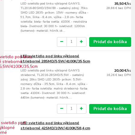
LED svietidlo pod linku výklopné GANYS,
35,50 €
/
ks
TL2016-80SMD/15W/BI - svetelný zdroj: 70ks
28,86 €
bez DPH
SMD LED 2835- príkon: 15W- rozmery: dĺžka -
91,7cm, šírka - 8,4 cm, výška - 2,8 cm- farba
svietidla: biela- farba svetla: 4100K - neutrálna
biela- životnosť: 30 000 h- svietivosť: 1200lm
(lumenov)- materiál: hliník,sk...
Pridať do košíka
LED svietidlo pod linku výklopné
strieborné 28SMD/5,5W/4100K/35,5cm
LED svietidlo pod linku výklopné GANYS
20,00 €
/
ks
strieborné, TL2016-28SMD/5,5W - svetelný
16,26 €
bez DPH
zdroj: 28ks SMD LED 2835- príkon: 5,5W-
rozmery: dĺžka - 35,5cm, šírka - 8,4 cm, výška -
2,8 cm- farba svietidla: matná strieborná- farba
svetla: 4100K- životnosť: 30 000 h- svietivosť:
440lm (lumenov)- materiál: hliník,...
Pridať do košíka
LED svietidlo pod linku výklopné
strieborné 42SMD/10W/4100K/58,4 cm