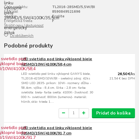
Číslo produktu:
TL2016-28SMD/5,5W/BI
EAN kód:
8590849521696
Značka:
Ecolite
Energetická trieda:
F
Strážiť cenu / dostupnosť
Do obľúbených
Podobné produkty
LED svietidlo pod linku výklopné biele
42SMD/10W/4100K/58,4 cm
LED svietidlo pod linku výklopné GANYS biele,
26,50 €
/
ks
TL2016-42SMD/10W/BI - svetelný zdroj: 42ks
21,54 €
bez DPH
SMD LED 2835- príkon: 10W- rozmery: dĺžka -
58,4cm, výška - 8,4 cm, šírka - 2,8 cm- farba
svietidla: biela- farba svetla: 4100K- životnosť: 30
000 h- svietivosť: 800lm (lumenov)- materiál:
hliník,sklo- trieda 1....
Pridať do košíka
LED svietidlo pod linku výklopné biele
70SMD/15W/4100K/91,7 cm